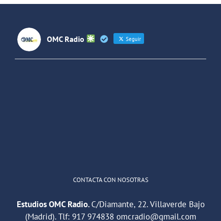
Latinoaméri
OMC Radio
Seguir
OMC Radio
@omc_radio
·
26 Feb
He publicado un episodio en
@ivoox
:
"Cuña de radio del IES Villaverde
#podcast
1
2
Twitter
Cargar más
CONTACTA CON NOSOTRAS
Estudios OMC Radio.
C/Diamante, 22. Villaverde Bajo
(Madrid). Tlf:
917 974838
omcradio@gmail.com