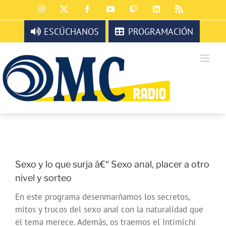
Saltar
Instagram
X
Facebook
YouTube
Twitch
LinkedIn
Rss
al
contenido
ESCÚCHANOS
PROGRAMACIÓN
Sexo y lo que surja â€“ Sexo anal, placer a otro
nivel y sorteo
En este programa desenmarñamos los secretos,
mitos y trucos del sexo anal con la naturalidad que
el tema merece. Además, os traemos el Intimichi