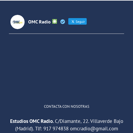
OMC Radio
Seguir
OMC Radio
@omc_radio
·
26 Feb
He publicado un episodio en
@ivoox
:
"Cuña de radio del IES Villaverde
#podcast
1
2
Twitter
Cargar más
CONTACTA CON NOSOTRAS
Estudios OMC Radio.
C/Diamante, 22. Villaverde Bajo
(Madrid). Tlf:
917 974838
omcradio@gmail.com