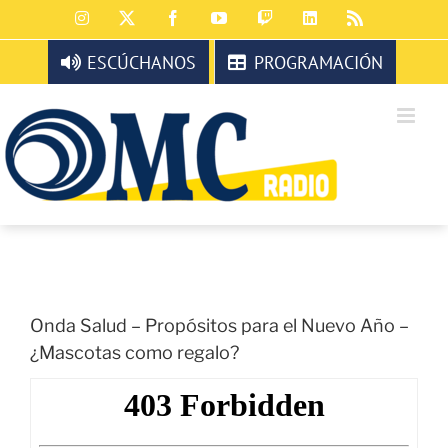
Saltar
Instagram
X
Facebook
YouTube
Twitch
LinkedIn
Rss
al
contenido
ESCÚCHANOS
PROGRAMACIÓN
Onda Salud – Propósitos para el Nuevo Año –
¿Mascotas como regalo?