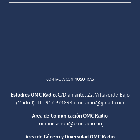
OMC Radio
@omc_radio
·
26 Feb
He publicado un episodio en
@ivoox
:
"Cuña de radio del IES Villaverde
#podcast
1
2
Twitter
Cargar más
CONTACTA CON NOSOTRAS
Estudios OMC Radio.
C/Diamante, 22. Villaverde Bajo
(Madrid). Tlf:
917 974838
omcradio@gmail.com
Área de Comunicación OMC Radio
comunicacion@omcradio.org
Área de Género y Diversidad OMC Radio