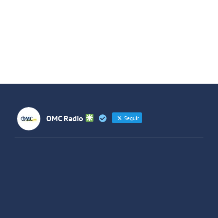
OMC Radio
Seguir
OMC Radio
@omc_radio
·
26 Feb
He publicado un episodio en
@ivoox
:
"Cuña de radio del IES Villaverde
#podcast
1
2
Twitter