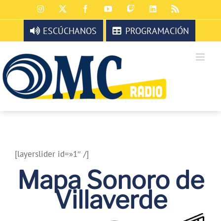
Saltar
Instagram
X
Facebook
YouTube
Twitch
LinkedIn
Rss
al
contenido
ESCÚCHANOS
PROGRAMACIÓN
[layerslider id=»1″ /]
Mapa Sonoro de
Villaverde