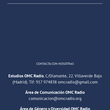
OMC Radio
@omc_radio
·
26 Feb
He publicado un episodio en
@ivoox
:
"Cuña de radio del IES Villaverde
#podcast
1
2
Twitter
Cargar más
CONTACTA CON NOSOTRAS
Estudios OMC Radio.
C/Diamante, 22. Villaverde Bajo
(Madrid). Tlf:
917 974838
omcradio@gmail.com
Área de Comunicación OMC Radio
comunicacion@omcradio.org
Área de Género y Diversidad OMC Radio