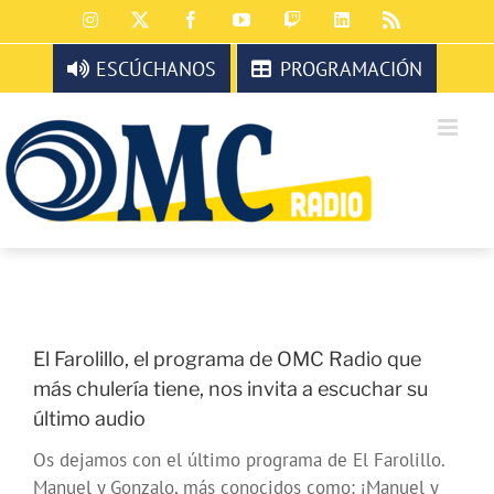
Saltar
Instagram
X
Facebook
YouTube
Twitch
LinkedIn
Rss
al
contenido
ESCÚCHANOS
PROGRAMACIÓN
El Farolillo, el programa de OMC Radio que
más chulería tiene, nos invita a escuchar su
último audio
Os dejamos con el último programa de El Farolillo.
Manuel y Gonzalo, más conocidos como: ¡Manuel y