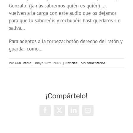
Gonzalo! (jamás sabremos quién es quién) ….
vuelven a la carga con este audio que os dejamos
para que lo saboreéis y rechupéis hast quedaros sin
saliva…
Para adeptos a la torpeza: botón derecho del ratón y
guardar como…
Por
OMC Radio
|
mayo 18th, 2009
|
Noticias
|
Sin comentarios
¡Compártelo!
Facebook
X
LinkedIn
Correo
electrónico