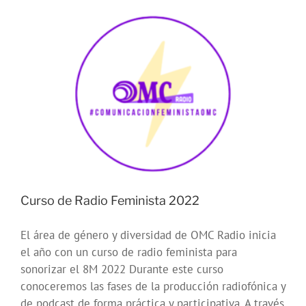
radio
gratis
para
jóvenes
#PrimaveraJoven2022
Curso de Radio Feminista 2022
El área de género y diversidad de OMC Radio inicia
el año con un curso de radio feminista para
sonorizar el 8M 2022 Durante este curso
conoceremos las fases de la producción radiofónica y
de podcast de forma práctica y participativa. A través