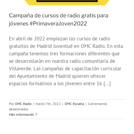
Campaña de cursos de radio gratis para
jóvenes #PrimaveraJoven2022
En abril de 2022 empiezan los cursos de radio
gratuitos de Madrid Juventud en OMC Radio. En esta
campaña tenemos tres formaciones diferentes que
se desarrollarán en nuestra radio comunitaria de
Villaverde. Las campañas de capacitación curricular
del Ayuntamiento de Madrid quieren ofrecer
espacios formativos a los jóvenes entre 16 [...]
Por
OMC Radio
|
marzo 7th, 2022
|
OMC Escuela
|
Comentarios
en
desactivados
Campaña
Más información
de
cursos
de