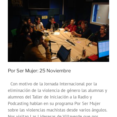
herramienta
de
comunicación
e
intervención
social
Por Ser Mujer: 25 Noviembre
Con motivo de la Jornada Internacional por la
eliminación de la violencia de género las alumnas y
alumnos del Taller de Iniciación a la Radio y
Podcasting hablan en su programa Por Ser Mujer
sobre las violencias machistas desde varios ángulos.
Nos visitan Las Lideresas de Villaverde que nos