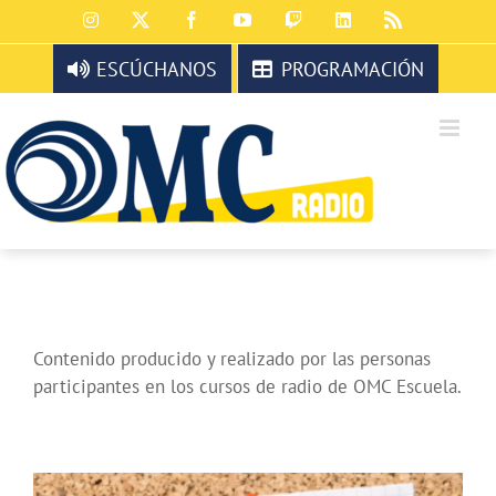
Saltar
Instagram
X
Facebook
YouTube
Twitch
LinkedIn
Rss
al
contenido
ESCÚCHANOS
PROGRAMACIÓN
Contenido producido y realizado por las personas
participantes en los cursos de radio de OMC Escuela.