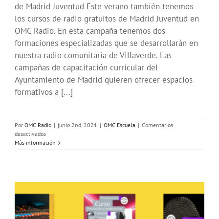
de Madrid Juventud Este verano también tenemos
los cursos de radio gratuitos de Madrid Juventud en
OMC Radio. En esta campaña tenemos dos
formaciones especializadas que se desarrollarán en
nuestra radio comunitaria de Villaverde. Las
campañas de capacitación curricular del
Ayuntamiento de Madrid quieren ofrecer espacios
formativos a [...]
Por
OMC Radio
|
junio 2nd, 2021
|
OMC Escuela
|
Comentarios
en
desactivados
Cursos
Más información
gratis
de
radio
en
la
campaña
#VeranoJoven
de