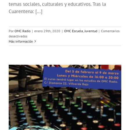
temas sociales, culturales y educativos. Tras la
Cuarentena: [...]
Por
OMC Radio
|
enero 29th, 2020
|
OMC Escuela
,
Juventud
|
Comentarios
en
desactivados
#JóvenesSinAntena
Más información