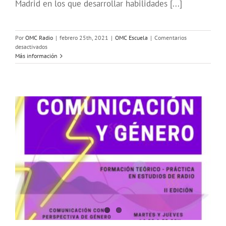
Madrid en los que desarrollar habilidades [...]
Por
OMC Radio
|
febrero 25th, 2021
|
OMC Escuela
|
Comentarios
en
desactivados
Cursos
Más información
gratis
de
radio
en
la
campaña
#PrimaveraJoven
de
Madrid
Juventud