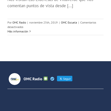
comentan puntos de vista desde [...]
Por
OMC Radio
|
noviembre 25th, 2019
|
OMC Escuela
|
Comentarios
en
desactivados
Por
Más información
Ser
Mujer:
25
Noviembre
OMC Radio
Seguir
OMC Radio
@omc_radio
·
26 Feb
He publicado un episodio en
@ivoox
:
"Cuña de radio del IES Villaverde
#podcast