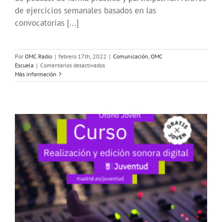
de ejercicios semanales basados en las
convocatorias [...]
Por
OMC Radio
|
febrero 17th, 2022
|
Comunicación
,
OMC
en
Escuela
|
Comentarios desactivados
Curso
Más información
de
Radio
Feminista
2022