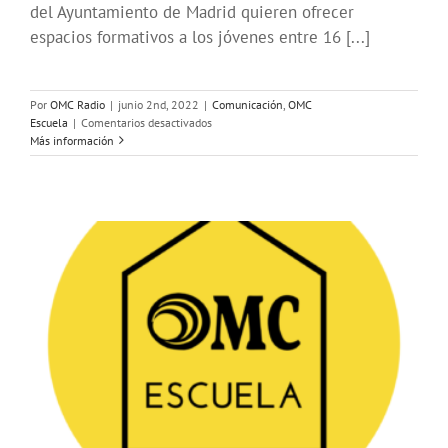
del Ayuntamiento de Madrid quieren ofrecer
espacios formativos a los jóvenes entre 16 [...]
Por
OMC Radio
|
junio 2nd, 2022
|
Comunicación
,
OMC
en
Escuela
|
Comentarios desactivados
Campaña
Más información
de
cursos
gratis
de
radio
#VeranoJoven2022