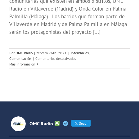
comunitarias que existen en ambos distritos, OMC
Radio en Villaverde (Madrid) y Onda Color en Palma
Palmilla (Málaga). Los barrios que forman parte de
Villaverde en Madrid y de Palma Palmilla en Málaga
serán los protagonistas del proyecto [...]
Por
OMC Radio
|
febrero 26th, 2021
|
Interbarrios
,
en
Comunicación
|
Comentarios desactivados
El
Más información
proyecto
Interbarrios
une
las
experiencias
de
los
barrios
de
Villaverde
OMC Radio
Seguir
en
Madrid
y