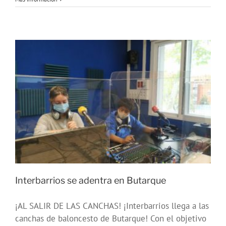
cuidadoras
de
los
barrios
de
Villaverde
Interbarrios se adentra en Butarque
¡AL SALIR DE LAS CANCHAS! ¡Interbarrios llega a las
canchas de baloncesto de Butarque! Con el objetivo