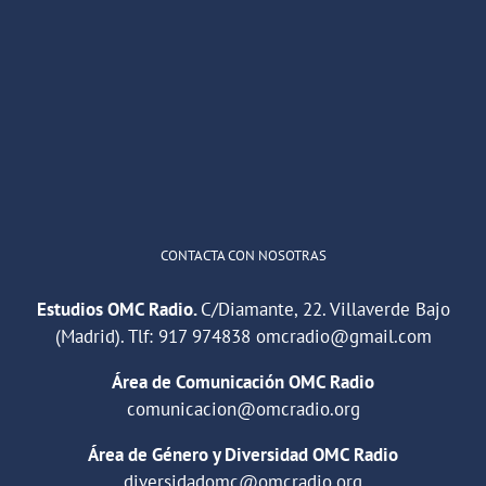
Palma
OMC Radio
@omc_radio
·
26 Feb
Palmilla
en
He publicado un episodio en
@ivoox
:
Málaga
"Cuña de radio del IES Villaverde
#podcast
1
2
Twitter
Cargar más
CONTACTA CON NOSOTRAS
Estudios OMC Radio.
C/Diamante, 22. Villaverde Bajo
(Madrid). Tlf:
917 974838
omcradio@gmail.com
Área de Comunicación OMC Radio
comunicacion@omcradio.org
Área de Género y Diversidad OMC Radio
diversidadomc@omcradio.org