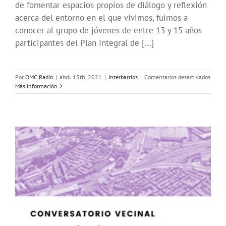
de fomentar espacios propios de diálogo y reflexión
acerca del entorno en el que vivimos, fuimos a
conocer al grupo de jóvenes de entre 13 y 15 años
participantes del Plan Integral de [...]
en
Por
OMC Radio
|
abril 15th, 2021
|
Interbarrios
|
Comentarios desactivados
Interb
Más información
se
adent
en
Butar