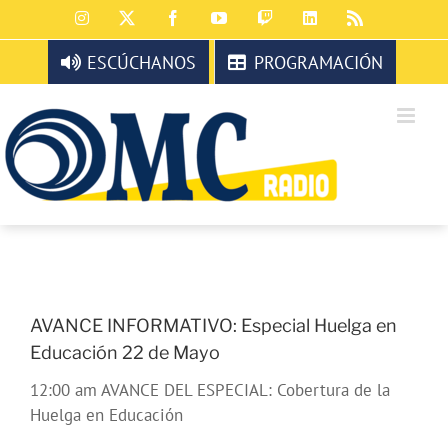
Saltar
Instagram
X
Facebook
YouTube
Twitch
LinkedIn
Rss
al
contenido
ESCÚCHANOS
PROGRAMACIÓN
AVANCE INFORMATIVO: Especial Huelga en
Educación 22 de Mayo
12:00 am AVANCE DEL ESPECIAL: Cobertura de la
Huelga en Educación