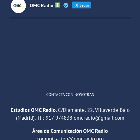
OMC Radio
Seguir
OMC Radio
@omc_radio
·
26 Feb
He publicado un episodio en
@ivoox
:
"Cuña de radio del IES Villaverde
#podcast
1
2
Twitter
Cargar más
CONTACTA CON NOSOTRAS
Estudios OMC Radio.
C/Diamante, 22. Villaverde Bajo
(Madrid). Tlf:
917 974838
omcradio@gmail.com
Área de Comunicación OMC Radio
comunicacion@omcradio.org