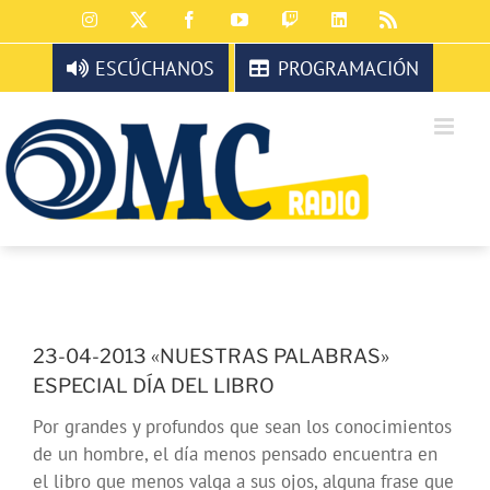
Saltar
Instagram
X
Facebook
YouTube
Twitch
LinkedIn
Rss
al
contenido
ESCÚCHANOS
PROGRAMACIÓN
23-04-2013 «NUESTRAS PALABRAS»
ESPECIAL DÍA DEL LIBRO
Por grandes y profundos que sean los conocimientos
de un hombre, el día menos pensado encuentra en
el libro que menos valga a sus ojos, alguna frase que