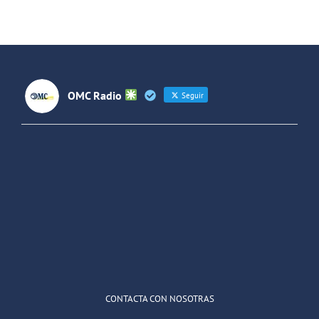
entre
España y
Latinoaméri
OMC Radio
Seguir
OMC Radio
@omc_radio
·
26 Feb
He publicado un episodio en
@ivoox
:
"Cuña de radio del IES Villaverde
#podcast
1
2
Twitter
Cargar más
CONTACTA CON NOSOTRAS