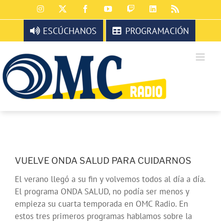
Saltar
Instagram
X
Facebook
YouTube
Twitch
LinkedIn
Rss
al
contenido
ESCÚCHANOS
PROGRAMACIÓN
VUELVE ONDA SALUD PARA CUIDARNOS
El verano llegó a su fin y volvemos todos al día a día.
El programa ONDA SALUD, no podía ser menos y
empieza su cuarta temporada en OMC Radio. En
estos tres primeros programas hablamos sobre la