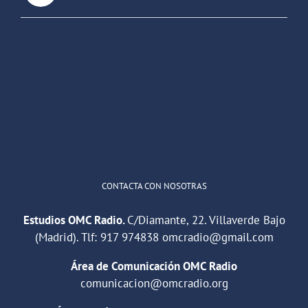
OMC Radio
@omc_radio
·
26 Feb
He publicado un episodio en
@ivoox
:
"Cuña de radio del IES Villaverde
#podcast
1
2
Twitter
Cargar más
CONTACTA CON NOSOTRAS
Estudios OMC Radio.
C/Diamante, 22. Villaverde Bajo
(Madrid). Tlf:
917 974838
omcradio@gmail.com
Área de Comunicación OMC Radio
comunicacion@omcradio.org