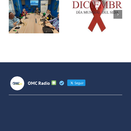
Villaverde
Villaverde
Saludable:
Saludable:
VIH
Alcoholismo
OMC Radio
Seguir
OMC Radio
@omc_radio
·
26 Feb
He publicado un episodio en
@ivoox
:
"Cuña de radio del IES Villaverde
#podcast
1
2
Twitter