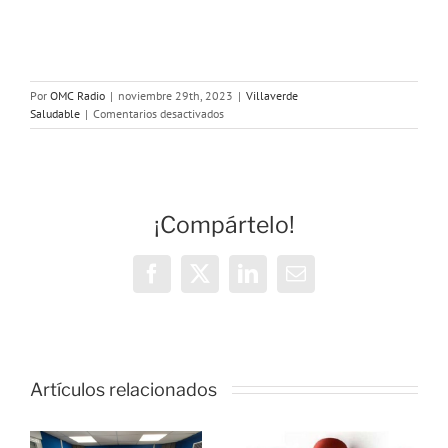
Por
OMC Radio
|
noviembre 29th, 2023
|
Villaverde
en
Saludable
|
Comentarios desactivados
Villaverde
Saludable:
Violencia
de
Género
¡Compártelo!
25N
Facebook
X
LinkedIn
Correo
electrónico
Artículos relacionados