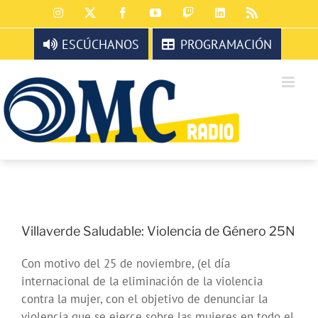
Saltar
Instagram
X
Facebook
YouTube
Twitch
LinkedIn
Rss
al
contenido
ESCÚCHANOS
PROGRAMACIÓN
Villaverde Saludable: Violencia de Género 25N
Con motivo del 25 de noviembre, (el día
internacional de la eliminación de la violencia
contra la mujer, con el objetivo de denunciar la
violencia que se ejerce sobre las mujeres en todo el