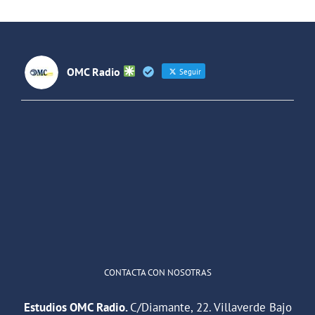
Latinoaméri
OMC Radio
Seguir
OMC Radio
@omc_radio
·
26 Feb
He publicado un episodio en
@ivoox
:
"Cuña de radio del IES Villaverde
#podcast
1
2
Twitter
Cargar más
CONTACTA CON NOSOTRAS
Estudios OMC Radio.
C/Diamante, 22. Villaverde Bajo