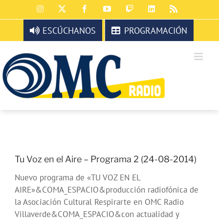
Saltar
Instagram
X
Facebook
YouTube
Twitch
LinkedIn
Rss
al
contenido
ESCÚCHANOS
PROGRAMACIÓN
Tu Voz en el Aire – Programa 2 (24-08-2014)
Nuevo programa de «TU VOZ EN EL
AIRE»&COMA_ESPACIO&producción radiofónica de
la Asociación Cultural Respirarte en OMC Radio
Villaverde&COMA_ESPACIO&con actualidad y