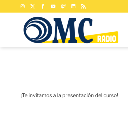
Saltar
Instagram
X
Facebook
YouTube
Twitch
LinkedIn
Rss
al
contenido
¡Te invitamos a la presentación del curso!