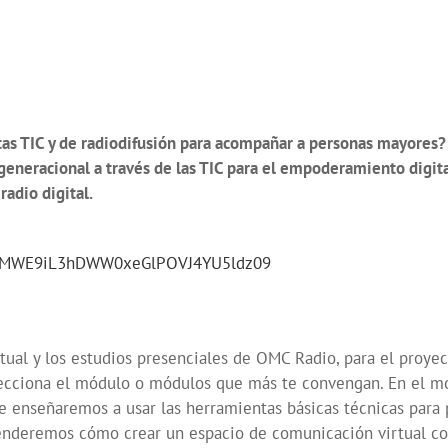
ntas TIC y de radiodifusión para acompañar a personas mayores
rgeneracional a través de las TIC para el empoderamiento digi
radio digital.
U5MWE9iL3hDWW0xeGlPOVJ4YU5ldz09
rtual y los estudios presenciales de OMC Radio, para el proye
lecciona el módulo o módulos que más te convengan. En el mó
 te enseñaremos a usar las herramientas básicas técnicas para 
enderemos cómo crear un espacio de comunicación virtual co