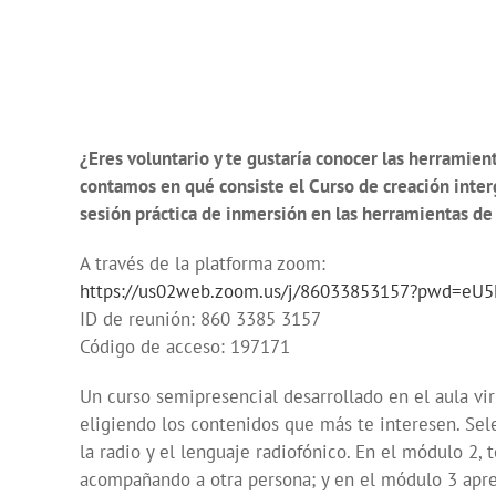
¿Eres voluntario y te gustaría conocer las herramie
contamos en qué consiste el Curso
de creación inte
sesión práctica de inmersión en las herramientas de 
A través de la platforma zoom:
https://us02web.zoom.us/j/86033853157?pwd=e
ID de reunión: 860 3385 3157
Código de acceso: 197171
Un curso semipresencial desarrollado en el aula vi
eligiendo los contenidos que más te interesen. Se
la radio y el lenguaje radiofónico. En el módulo 2,
acompañando a otra persona; y en el módulo 3 apr