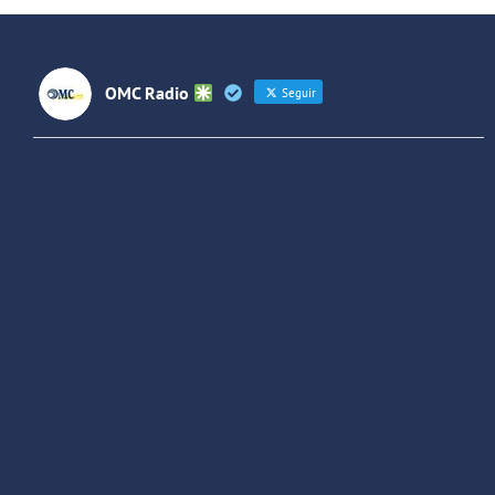
OMC Radio
Seguir
OMC Radio
@omc_radio
·
26 Feb
He publicado un episodio en
@ivoox
:
"Cuña de radio del IES Villaverde
#podcast
1
2
Twitter
Cargar más