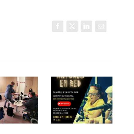
Facebook
X
LinkedIn
Correo
electrónico
OMC Radio
inaugura el
Mayores en
proyecto
Red celebra la
Mayores En
reapertura de
Red
los Centros
conmemorando
Municipales de
el Día Mundial
Mayores
de la Justicia