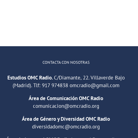
Free
CONTRA
la
y
LA
«Cuarentena»
un
VIOLENCIA
con jóvenes de
debate
DE
ECYS
sobre
GÉNERO
al
huelga
de
CONTACTA CON NOSOTRAS
basuras
en
Estudios OMC Radio.
C/Diamante, 22. Villaverde Bajo
Madrid
(Madrid). Tlf:
917 974838
omcradio@gmail.com
Área de Comunicación OMC Radio
comunicacion@omcradio.org
Área de Género y Diversidad OMC Radio
diversidadomc@omcradio.org