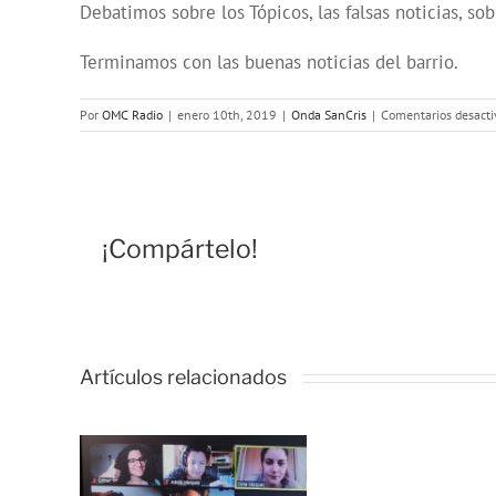
Debatimos sobre los Tópicos, las falsas noticias, sob
Terminamos con las buenas noticias del barrio.
Por
OMC Radio
|
enero 10th, 2019
|
Onda SanCris
|
Comentarios desacti
¡Compártelo!
Artículos relacionados
L
jó
d
O
a de