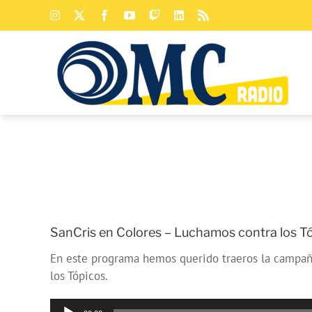
Saltar
Instagram
X
Facebook
YouTube
Twitch
LinkedIn
Rss
al
contenido
SanCris en Colores – Luchamos contra los T
En este programa hemos querido traeros la campaña q
los Tópicos.
Reproductor