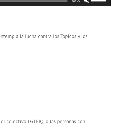
00:00
las
teclas
de
flecha
arriba/abajo
ntempla la lucha contra los Tópicos y los
para
aumentar
o
disminuir
el
volumen.
el colectivo LGTBIQ, o las personas con