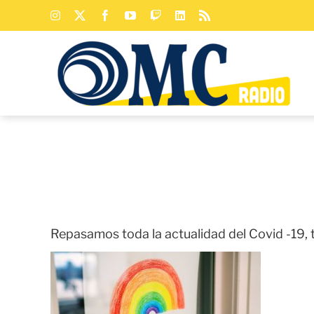
Saltar
Instagram
X
Facebook
YouTube
Twitch
LinkedIn
Rss
al
contenido
Repasamos toda la actualidad del Covid -19,