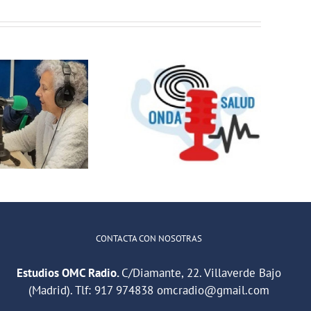
OMC Radio
lanza
Cosmopolitas:
OndaSalud:
un nuevo
Buenos
espacio que
Propósitos
unirá cultura y
para 2024
temas sociales
entre España y
Latinoamérica
CONTACTA CON NOSOTRAS
Estudios OMC Radio.
C/Diamante, 22. Villaverde Bajo
(Madrid). Tlf:
917 974838
omcradio@gmail.com