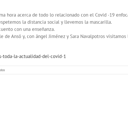
ma hora acerca de todo lo relacionado con el Covid -19 enfoc
spetemos la distancia social y llevemos la mascarilla.
cuento con una enseñanza.
le de Ansó y, con ángel Jiménez y Sara Navalpotros visitamos
toda-la-actualidad-del-covid-1
en
ados
Repasamos
toda
la
actualidad
del
Covid
-19,
te
contamos
un
cuento