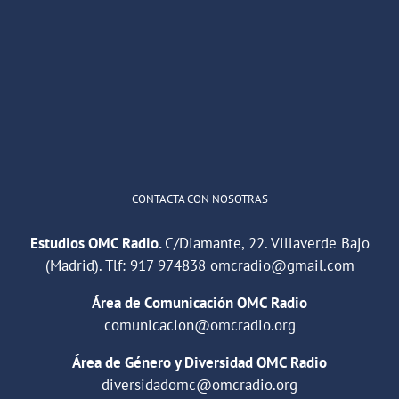
OMC Radio
@omc_radio
·
26 Feb
He publicado un episodio en
@ivoox
:
"Cuña de radio del IES Villaverde
#podcast
1
2
Twitter
Cargar más
CONTACTA CON NOSOTRAS
Estudios OMC Radio.
C/Diamante, 22. Villaverde Bajo
(Madrid). Tlf:
917 974838
omcradio@gmail.com
Área de Comunicación OMC Radio
comunicacion@omcradio.org
Área de Género y Diversidad OMC Radio
diversidadomc@omcradio.org