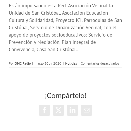
Están impulsando esta Red: Asociación Vecinal la
Unidad de San Cristóbal, Asociación Educación
Cultura y Solidaridad, Proyecto ICI, Parroquias de San
Cristóbal, Servicio de Dinamización Vecinal, con el
apoyo de proyectos socioeducativos: Servicio de
Prevención y Mediación, Plan Integral de
Convivencia, Casa San Cristóbal…
en
Por
OMC Radio
|
marzo 30th, 2020
|
Noticias
|
Comentarios desactivados
Red
de
apoyo
vecinal
San
¡Compártelo!
Cristóba
–
formas
de
Facebook
X
LinkedIn
Correo
colabor
electrónico
y
apoyo