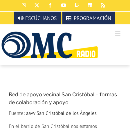
Saltar
Instagram
X
Facebook
YouTube
Twitch
LinkedIn
Rss
al
contenido
ESCÚCHANOS
PROGRAMACIÓN
Red de apoyo vecinal San Cristóbal – formas
de colaboración y apoyo
Fuente:
aavv San Cristóbal de los Ángeles
En el barrio de San Cristóbal nos estamos