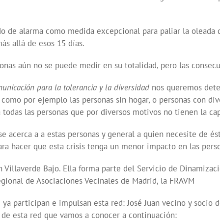
o de alarma como medida excepcional para paliar la oleada d
ás allá de esos 15 días.
rsonas aún no se puede medir en su totalidad, pero las conse
unicación para la tolerancia y la diversidad
nos queremos deten
s, como por ejemplo las personas sin hogar, o personas con div
 todas las personas que por diversos motivos no tienen la cap
se acerca a a estas personas y general a quien necesite de é
ara hacer que esta crisis tenga un menor impacto en las pers
 Villaverde Bajo. Ella forma parte del Servicio de Dinamizac
Regional de Asociaciones Vecinales de Madrid, la FRAVM
ya participan e impulsan esta red: José Juan vecino y socio d
 de esta red que vamos a conocer a continuación: