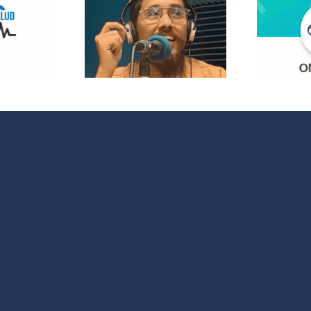
opolitas:
 nuevo
¿Quieres
acio que
participar en
 cultura y
OMC Radio?
 sociales
 España y
noamérica