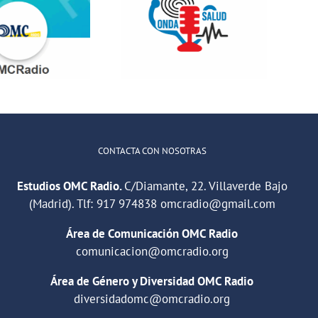
ONDA SALUD:
QuedaT hacen
Hablamos
radio hablando
sobre hábitos
de deportes,
saludables en
música y
la educación
relaciones
CONTACTA CON NOSOTRAS
Estudios OMC Radio.
C/Diamante, 22. Villaverde Bajo
(Madrid). Tlf:
917 974838
omcradio@gmail.com
Área de Comunicación OMC Radio
comunicacion@omcradio.org
Área de Género y Diversidad OMC Radio
diversidadomc@omcradio.org