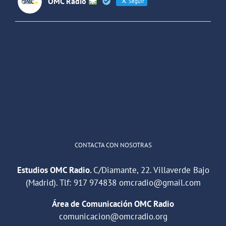
OMC Radio
Seguir
OMC Radio
@omc_radio
·
26 Feb
He publicado un episodio en
@ivoox
:
"Cuña de radio del IES Villaverde
#podcast
1
2
Twitter
Cargar más
CONTACTA CON NOSOTRAS
Estudios OMC Radio.
C/Diamante, 22. Villaverde Bajo
(Madrid). Tlf:
917 974838
omcradio@gmail.com
Área de Comunicación OMC Radio
comunicacion@omcradio.org