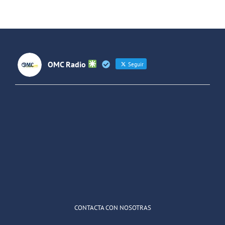
OMC Radio
Seguir
OMC Radio
@omc_radio
·
26 Feb
He publicado un episodio en
@ivoox
:
"Cuña de radio del IES Villaverde
#podcast
1
2
Twitter
Cargar más
CONTACTA CON NOSOTRAS