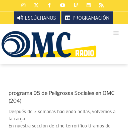
Saltar
Instagram
X
Facebook
YouTube
Twitch
LinkedIn
Rss
al
contenido
ESCÚCHANOS
PROGRAMACIÓN
programa 95 de Peligrosas Sociales en OMC
(204)
Después de 2 semanas haciendo pellas, volvemos a
la carga.
En nuestra sección de cine terrorífico tiramos de