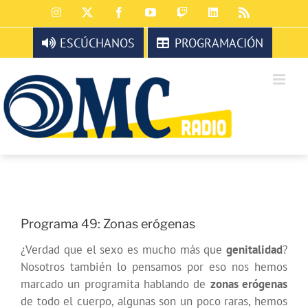
Saltar
Instagram
X
Facebook
YouTube
Twitch
LinkedIn
Rss
al
contenido
ESCÚCHANOS
PROGRAMACIÓN
Programa 49: Zonas erógenas
¿Verdad que el sexo es mucho más que
genitalidad
?
Nosotros también lo pensamos por eso nos hemos
marcado un programita hablando de
zonas erógenas
de todo el cuerpo, algunas son un poco raras, hemos