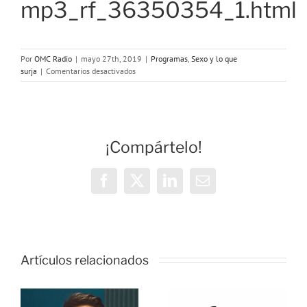
mp3_rf_36350354_1.html
Por
OMC Radio
|
mayo 27th, 2019
|
Programas
,
Sexo y lo que
en
surja
|
Comentarios desactivados
Programa
49:
Zonas
erógenas
¡Compártelo!
Facebook
X
LinkedIn
Correo
electrónico
o
Artículos relacionados
ONDA
as:
SALUD: