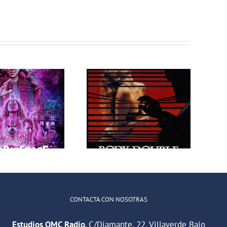
Programa 205
Programa 209
en OMC (314)
en OMC (318)
de Peligrosas
de Peligrosas
Sociales
Sociales
CONTACTA CON NOSOTRAS
Estudios OMC Radio.
C/Diamante, 22. Villaverde Bajo