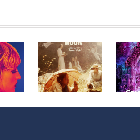
rama 207
Programa 206
MC (316)
en OMC (315)
eligrosas
de Peligrosas
ciales
Sociales