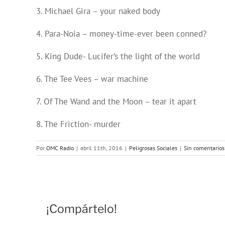
3. Michael Gira – your naked body
4. Para-Noia – money-time-ever been conned?
5. King Dude- Lucifer’s the light of the world
6. The Tee Vees – war machine
7. Of The Wand and the Moon – tear it apart
8. The Friction- murder
Por
OMC Radio
|
abril 11th, 2016
|
Peligrosas Sociales
|
Sin comentarios
¡Compártelo!