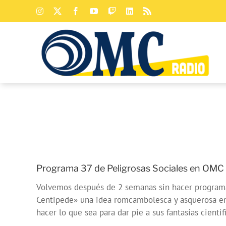
Saltar
Instagram
X
Facebook
YouTube
Twitch
LinkedIn
Rss
al
contenido
Programa 37 de Peligrosas Sociales en OMC 
Volvemos después de 2 semanas sin hacer programa,
Centipede» una idea romcambolesca y asquerosa en l
hacer lo que sea para dar pie a sus fantasías cientifi