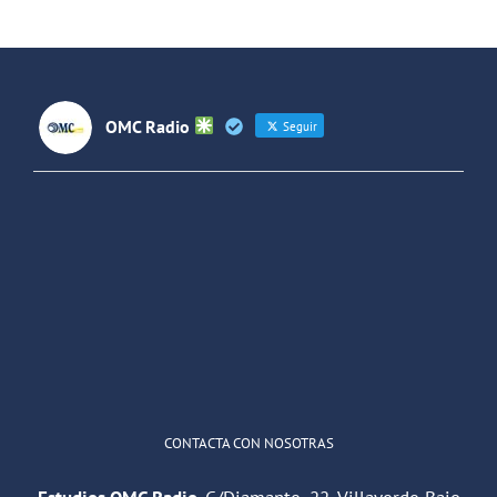
España y
Latinoaméri
OMC Radio
Seguir
OMC Radio
@omc_radio
·
26 Feb
He publicado un episodio en
@ivoox
:
"Cuña de radio del IES Villaverde
#podcast
1
2
Twitter
Cargar más
CONTACTA CON NOSOTRAS