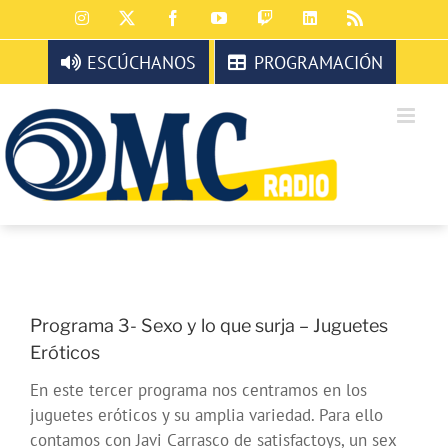
Saltar
Instagram
X
Facebook
YouTube
Twitch
LinkedIn
Rss
al
contenido
ESCÚCHANOS
PROGRAMACIÓN
Programa 3- Sexo y lo que surja – Juguetes
Eróticos
En este tercer programa nos centramos en los
juguetes eróticos y su amplia variedad. Para ello
contamos con Javi Carrasco de satisfactoys, un sex