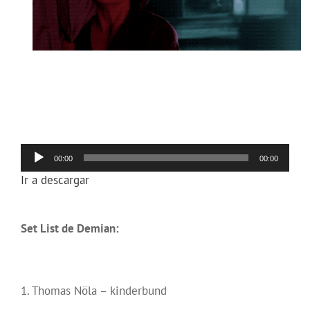
Reproductor
00:00
00:00
de
Ir a descargar
audio
Set List de Demian:
1. Thomas Nöla – kinderbund