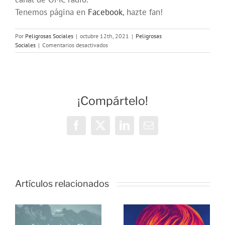
Tenemos página en
Facebook
, hazte fan!
Por
Peligrosas Sociales
|
octubre 12th, 2021
|
Peligrosas
en
Sociales
|
Comentarios desactivados
Programa
198
en
OMC
(307)
¡Compártelo!
de
Peligrosas
Sociales
Facebook
X
LinkedIn
Correo
electrónico
Artículos relacionados
Programa
Programa