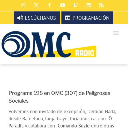
Saltar
Instagram
X
Facebook
YouTube
Twitch
LinkedIn
Rss
al
contenido
ESCÚCHANOS
PROGRAMACIÓN
Programa 198 en OMC (307) de Peligrosas
Sociales
Volvemos con invitado de excepción, Demian Nada,
desde Barcelona, larga trayectoria musical con
Ô
Paradis
y colabora con
Comando Suzie
entre otras