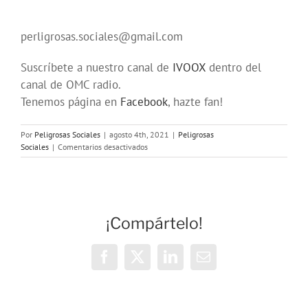
perligrosas.sociales@gmail.com
Suscríbete a nuestro canal de
IVOOX
dentro del
canal de OMC radio.
Tenemos página en
Facebook
, hazte fan!
Por
Peligrosas Sociales
|
agosto 4th, 2021
|
Peligrosas
en
Sociales
|
Comentarios desactivados
Programa
193
en
OMC
(302)
¡Compártelo!
de
Peligrosas
Sociales
Facebook
X
LinkedIn
Correo
electrónico