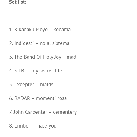
Set list:
1. Kikagaku Moyo – kodama
2. Indigesti – no al sistema
3. The Band Of Holy Joy – mad
4. S.I.B – my secret life
5. Excepter – maids
6. RADAR – momenti rosa
7. John Carpenter – cementery
8. Limbo – I hate you