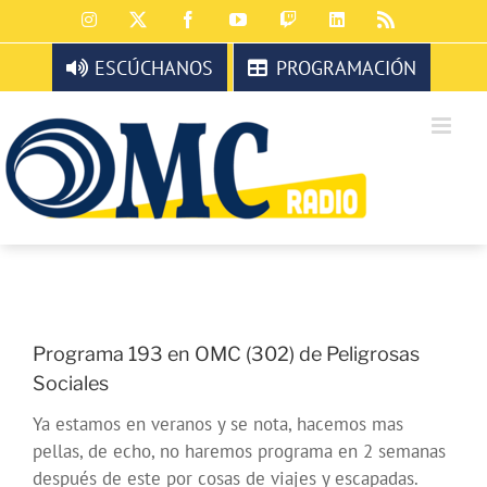
Saltar
Instagram
X
Facebook
YouTube
Twitch
LinkedIn
Rss
al
contenido
ESCÚCHANOS
PROGRAMACIÓN
Programa 193 en OMC (302) de Peligrosas
Sociales
Ya estamos en veranos y se nota, hacemos mas
pellas, de echo, no haremos programa en 2 semanas
después de este por cosas de viajes y escapadas.