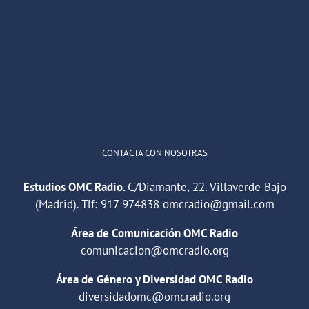
OMC Radio
@omc_radio
·
26 Feb
He publicado un episodio en
@ivoox
:
"Cuña de radio del IES Villaverde
#podcast
1
2
Twitter
Cargar más
CONTACTA CON NOSOTRAS
Estudios OMC Radio.
C/Diamante, 22. Villaverde Bajo
(Madrid). Tlf:
917 974838
omcradio@gmail.com
Área de Comunicación OMC Radio
comunicacion@omcradio.org
Área de Género y Diversidad OMC Radio
diversidadomc@omcradio.org