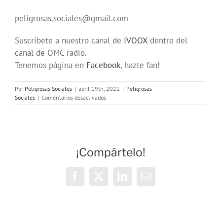
peligrosas.sociales@gmail.com
Suscríbete a nuestro canal de
IVOOX
dentro del
canal de OMC radio.
Tenemos página en
Facebook
, hazte fan!
Por
Peligrosas Sociales
|
abril 19th, 2021
|
Peligrosas
en
Sociales
|
Comentarios desactivados
Programa
181
en
OMC
(290)
¡Compártelo!
de
Peligrosas
Sociales
Facebook
X
LinkedIn
Correo
electrónico