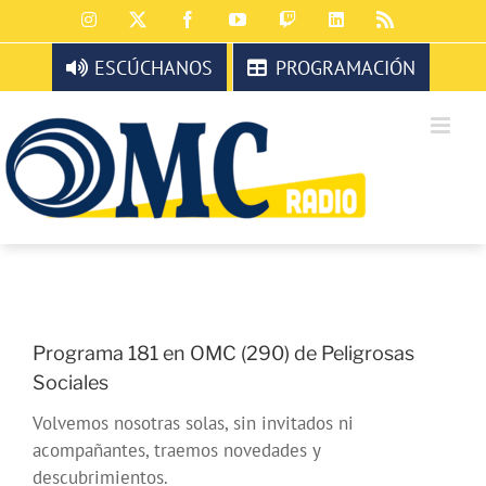
Saltar
Instagram
X
Facebook
YouTube
Twitch
LinkedIn
Rss
al
contenido
ESCÚCHANOS
PROGRAMACIÓN
Programa 181 en OMC (290) de Peligrosas
Sociales
Volvemos nosotras solas, sin invitados ni
acompañantes, traemos novedades y
descubrimientos.