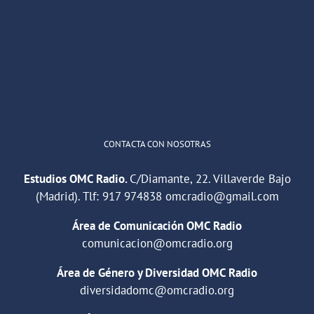
He publicado un episodio en
@ivoox
:
"Cuña de radio del IES Villaverde
#podcast
1
2
Twitter
Cargar más
CONTACTA CON NOSOTRAS
Estudios OMC Radio.
C/Diamante, 22. Villaverde Bajo
(Madrid). Tlf:
917 974838
omcradio@gmail.com
Área de Comunicación OMC Radio
comunicacion@omcradio.org
Área de Género y Diversidad OMC Radio
diversidadomc@omcradio.org