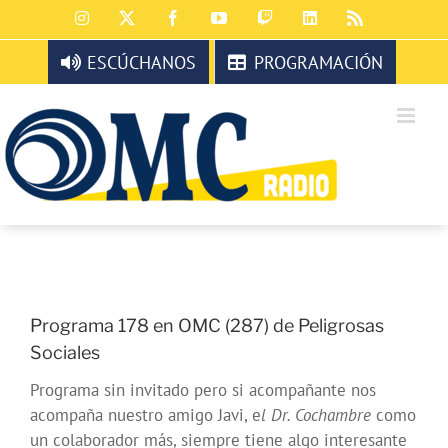
Saltar
Instagram
X
Facebook
YouTube
Twitch
LinkedIn
Rss
al
contenido
ESCÚCHANOS
PROGRAMACIÓN
Programa 178 en OMC (287) de Peligrosas
Sociales
Programa sin invitado pero si acompañante nos
acompaña nuestro amigo Javi, e
l Dr. Cochambre
como
un colaborador más, siempre tiene algo interesante