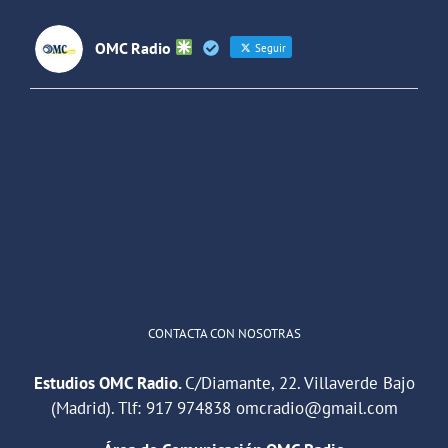
OMC Radio
Seguir
OMC Radio
@omc_radio
·
26 Feb
He publicado un episodio en
@ivoox
:
"Cuña de radio del IES Villaverde
#podcast
1
2
Twitter
Cargar más
CONTACTA CON NOSOTRAS
Estudios OMC Radio.
C/Diamante, 22. Villaverde Bajo
(Madrid). Tlf:
917 974838
omcradio@gmail.com