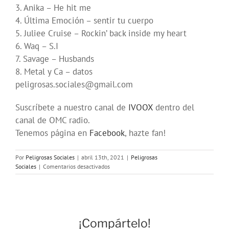
3. Anika – He hit me
4. Última Emoción – sentir tu cuerpo
5. Juliee Cruise – Rockin’ back inside my heart
6. Waq – S.I
7. Savage – Husbands
8. Metal y Ca – datos
peligrosas.sociales@gmail.com
Suscríbete a nuestro canal de
IVOOX
dentro del
canal de OMC radio.
Tenemos página en
Facebook
, hazte fan!
Por
Peligrosas Sociales
|
abril 13th, 2021
|
Peligrosas
en
Sociales
|
Comentarios desactivados
Programa
178
en
OMC
(287)
¡Compártelo!
de