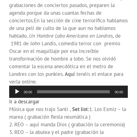
grabaciones de conciertos pasados, preparen la
agenda porque da unas cuantas fechas de
conciertos.En la sección de cine terrorífico hablamos
de una peli de culto de la que aun no habíamos
hablado,
Un Hombre Lobo Americano en Londres,
de
1981 de John Landis, comedia terror con premio
Oscar en el maquillaje por esa increíble
transformación de hombre a lobo. Se nos olvidó
comentar la escena anecdótica en el metro de
Londres con los punkies.
Aquí
tenéis el enlace para
verla online.
Reproductor
00:00
00:00
de
Ir a descargar
audio
Música que nos trajo Santi ,
Set list:
1. Los Esmiz – la
marea ( grabación fiesta neumática )
2. REO – aquí manda Dios ( grabación la ceremonia)
3. REO – la abulea y el padre (grabación la