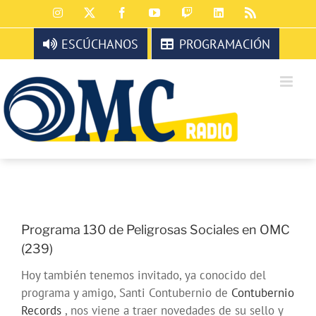
Saltar
Instagram
X
Facebook
YouTube
Twitch
LinkedIn
Rss
al
contenido
ESCÚCHANOS
PROGRAMACIÓN
Programa 130 de Peligrosas Sociales en OMC
(239)
Hoy también tenemos invitado, ya conocido del
programa y amigo, Santi Contubernio de
Contubernio
Records
, nos viene a traer novedades de su sello y