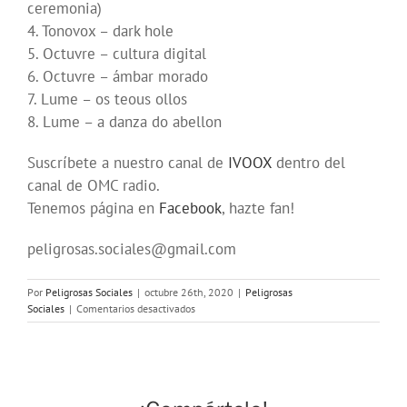
ceremonia)
4. Tonovox – dark hole
5. Octuvre – cultura digital
6. Octuvre – ámbar morado
7. Lume – os teous ollos
8. Lume – a danza do abellon
Suscríbete a nuestro canal de
IVOOX
dentro del
canal de OMC radio.
Tenemos página en
Facebook
, hazte fan!
peligrosas.sociales@gmail.com
Por
Peligrosas Sociales
|
octubre 26th, 2020
|
Peligrosas
en
Sociales
|
Comentarios desactivados
Programa
130
de
Peligrosas
Sociales
en