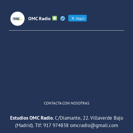
OMC Radio
Seguir
OMC Radio
@omc_radio
·
26 Feb
He publicado un episodio en
@ivoox
:
"Cuña de radio del IES Villaverde
#podcast
1
2
Twitter
Cargar más
CONTACTA CON NOSOTRAS
Estudios OMC Radio.
C/Diamante, 22. Villaverde Bajo
(Madrid). Tlf:
917 974838
omcradio@gmail.com