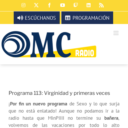
Saltar
Instagram
X
Facebook
YouTube
Twitch
LinkedIn
Rss
al
contenido
ESCÚCHANOS
PROGRAMACIÓN
Programa 113: Virginidad y primeras veces
¡
Por fin un nuevo programa
de Sexo y lo que surja
que no está enlatado! Aunque no podamos ir a la
radio hasta que MinPIIII no termine su
bañera
,
volvemos de las vacaciones por todo lo alto