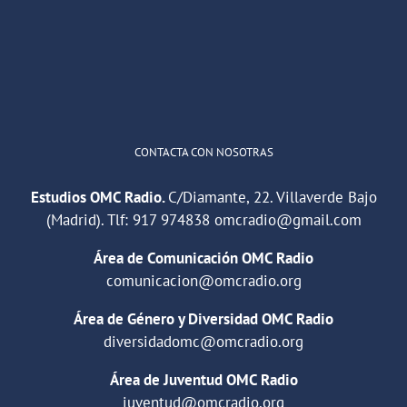
"Cuña de radio del IES Villaverde
#podcast
1
2
Twitter
Cargar más
CONTACTA CON NOSOTRAS
Estudios OMC Radio.
C/Diamante, 22. Villaverde Bajo
(Madrid). Tlf:
917 974838
omcradio@gmail.com
Área de Comunicación OMC Radio
comunicacion@omcradio.org
Área de Género y Diversidad OMC Radio
diversidadomc@omcradio.org
Área de Juventud OMC Radio
juventud@omcradio.org