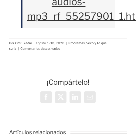
audios-
mp3_rf_55257901_1.ht
Por
OMC Radio
|
agosto 17th, 2020
|
Programas
,
Sexo y lo que
en
surja
|
Comentarios desactivados
Programa
113:
Virginidad
y
primeras
¡Compártelo!
veces
Facebook
X
LinkedIn
Correo
electrónico
o
Artículos relacionados