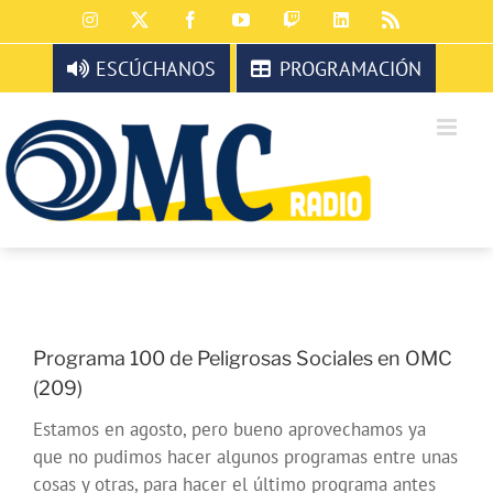
Saltar
Instagram
X
Facebook
YouTube
Twitch
LinkedIn
Rss
al
contenido
ESCÚCHANOS
PROGRAMACIÓN
Programa 100 de Peligrosas Sociales en OMC
(209)
Estamos en agosto, pero bueno aprovechamos ya
que no pudimos hacer algunos programas entre unas
cosas y otras, para hacer el último programa antes