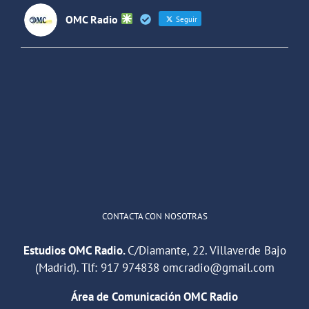
OMC Radio
Seguir
OMC Radio
@omc_radio
·
26 Feb
He publicado un episodio en
@ivoox
:
"Cuña de radio del IES Villaverde
#podcast
1
2
Twitter
Cargar más
CONTACTA CON NOSOTRAS
Estudios OMC Radio.
C/Diamante, 22. Villaverde Bajo
(Madrid). Tlf:
917 974838
omcradio@gmail.com
Área de Comunicación OMC Radio