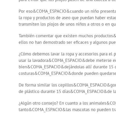
Por eso&COMA_ESPACIO&cuando un niño presenta
la ropa y productos de aseo que puedan haber est
transmiten los piojos de unos niños a otros o en qu
También comentar que existen muchos producto
ellos no han demostrado ser eficaces y algunos pu
¿Cómo debemos lavar la ropa y accesorios para el pe
usar la lavadora&COMA_ESPACIO&debe meterse en bo
bien&COMA_ESPACIO&dejándolas allí durante 15 
costuras&COMA_ESPACIO&donde pueden quedarse l
De forma similar los cepillos&COMA_ESPACIO&gorra
de plástico durante 15 días&COMA_ESPACIO&de la
¿Algún otro consejo? En cuanto a los animales&
tanto&COMA_ESPACIO&las mascotas no pueden tra