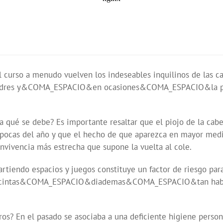
el curso a menudo vuelven los indeseables inquilinos de las c
 y madres y&COMA_ESPACIO&en ocasiones&COMA_ESPACIO&la pr
a qué se debe? Es importante resaltar que el piojo de la cabez
as del año y que el hecho de que aparezca en mayor medida
vencia más estrecha que supone la vuelta al cole.
tiendo espacios y juegos constituye un factor de riesgo para 
intas&COMA_ESPACIO&diademas&COMA_ESPACIO&tan habitual 
ros? En el pasado se asociaba a una deficiente higiene person