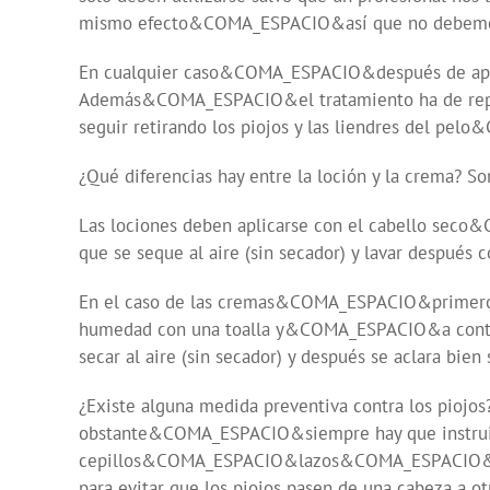
mismo efecto&COMA_ESPACIO&así que no debemos 
En cualquier caso&COMA_ESPACIO&después de aplic
Además&COMA_ESPACIO&el tratamiento ha de repetirs
seguir retirando los piojos y las liendres del p
¿Qué diferencias hay entre la loción y la crema? 
Las lociones deben aplicarse con el cabello seco&
que se seque al aire (sin secador) y lavar después 
En el caso de las cremas&COMA_ESPACIO&primero ha
humedad con una toalla y&COMA_ESPACIO&a continu
secar al aire (sin secador) y después se aclara bien
¿Existe alguna medida preventiva contra los piojos?
obstante&COMA_ESPACIO&siempre hay que instruir 
cepillos&COMA_ESPACIO&lazos&COMA_ESPACIO&gorr
para evitar que los piojos pasen de una cabeza a ot