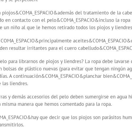
 piojos&COMA_ESPACIO&además del tratamiento de la ca
ado en contacto con el pelo&COMA_ESPACIO&incluso la ropa d
e un niño al que le hemos retirado todos los piojos y liendres
s&COMA_ESPACIO&principalmente aceites&COMA_ESPACIO&que
eden resultar irritantes para el cuero cabelludo&COMA_ESPA
lo para librarnos de piojos y liendres? La ropa debe lavarse
lsas de plástico nuevas (para evitar que tengan ningún aguj
días. A continuación&COMA_ESPACIO&planchar bien&COMA_ES
as liendres.
s y demás accesorios del pelo deben sumergirse en agua hi
 misma manera que hemos comentado para la ropa.
COMA_ESPACIO&hay que decir que los piojos son parásitos
nsmitirlos.