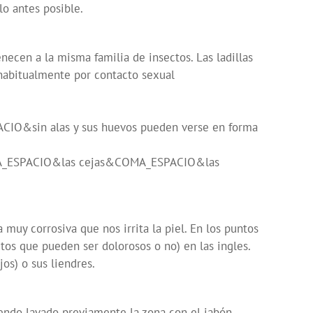
o antes posible.
n a la misma familia de insectos. Las ladillas
bitualmente por contacto sexual
IO&sin alas y sus huevos pueden verse en forma
OMA_ESPACIO&las cejas&COMA_ESPACIO&las
y corrosiva que nos irrita la piel. En los puntos
tos que pueden ser dolorosos o no) en las ingles.
s) o sus liendres.
endo lavado previamente la zona con el jabón