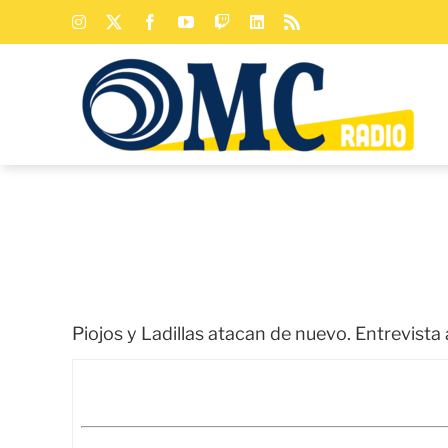
Saltar
Instagram
X
Facebook
YouTube
Twitch
LinkedIn
Rss
al
contenido
Piojos y Ladillas atacan de nuevo. Entrevista