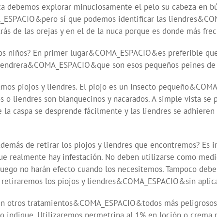
za debemos explorar minuciosamente el pelo su cabeza en bús
A_ESPACIO&pero sí que podemos identificar las liendres&CO
ás de las orejas y en el de la nuca porque es donde más frec
los niños? En primer lugar&COMA_ESPACIO&es preferible que 
 liendrera&COMA_ESPACIO&que son esos pequeños peines de 
mos piojos y liendres. El piojo es un insecto pequeño&C
 o liendres son blanquecinos y nacarados. A simple vista se 
caspa se desprende fácilmente y las liendres se adhieren fu
 de retirar los piojos y liendres que encontremos? Es imp
e realmente hay infestación. No deben utilizarse como medid
ego no harán efecto cuando los necesitemos. Tampoco deb
etiraremos los piojos y liendres&COMA_ESPACIO&sin aplicar
xisten otros tratamientos&COMA_ESPACIO&todos más peligro
 lo indique. Utilizaremos permetrina al 1% en loción o crema