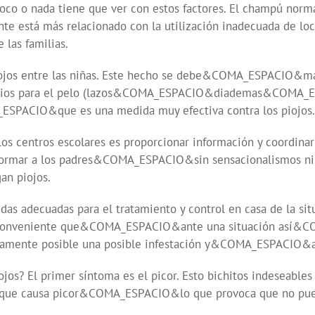
nada tiene que ver con estos factores. El champú normal n
ente está más relacionado con la utilización inadecuada de
 las familias.
ojos entre las niñas. Este hecho se debe&COMA_ESPACIO&más
rios para el pelo (lazos&COMA_ESPACIO&diademas&COMA_
A_ESPACIO&que es una medida muy efectiva contra los piojos.
 los centros escolares es proporcionar información y coordina
rmar a los padres&COMA_ESPACIO&sin sensacionalismos ni r
an piojos.
decuadas para el tratamiento y control en casa de la situa
 Es conveniente que&COMA_ESPACIO&ante una situación así&
amente posible una posible infestación y&COMA_ESPACIO&
os? El primer síntoma es el picor. Esto bichitos indeseables 
iva que causa picor&COMA_ESPACIO&lo que provoca que no pue