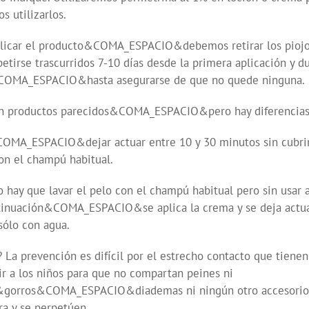
utilizarlos.
ar el producto&COMA_ESPACIO&debemos retirar los piojos y 
e trascurridos 7-10 días desde la primera aplicación y dura
elo&COMA_ESPACIO&hasta asegurarse de que no quede ninguna.
Son productos parecidos&COMA_ESPACIO&pero hay diferencias 
COMA_ESPACIO&dejar actuar entre 10 y 30 minutos sin cubrir e
con el champú habitual.
y que lavar el pelo con el champú habitual pero sin usar ac
ación&COMA_ESPACIO&se aplica la crema y se deja actuar en
 sólo con agua.
 La prevención es difícil por el estrecho contacto que tienen 
a los niños para que no compartan peines ni
os&COMA_ESPACIO&diademas ni ningún otro accesorio para
ra y se perpetúen.