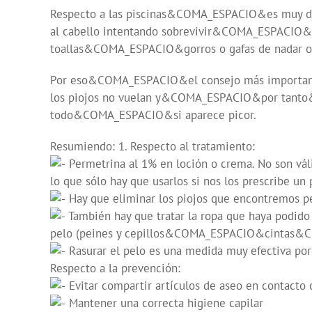
Respecto a las piscinas&COMA_ESPACIO&es muy dif
al cabello intentando sobrevivir&COMA_ESPACIO&po
toallas&COMA_ESPACIO&gorros o gafas de nadar o gu
Por eso&COMA_ESPACIO&el consejo más important
los piojos no vuelan y&COMA_ESPACIO&por tanto
todo&COMA_ESPACIO&si aparece picor.
Resumiendo: 1. Respecto al tratamiento:
Permetrina al 1% en loción o crema. No son vá
lo que sólo hay que usarlos si nos los prescribe un 
Hay que eliminar los piojos que encontremo
También hay que tratar la ropa que haya podi
pelo (peines y cepillos&COMA_ESPACIO&cintas
Rasurar el pelo es una medida muy efectiva po
Respecto a la prevención:
Evitar compartir artículos de aseo en contacto 
Mantener una correcta higiene capilar