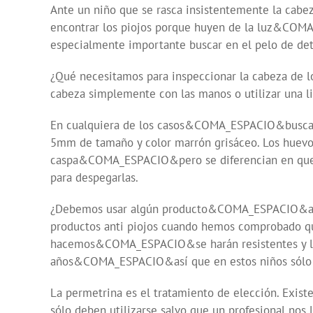
Ante un niño que se rasca insistentemente la cabe
encontrar los piojos porque huyen de la luz&COM
especialmente importante buscar en el pelo de detr
¿Qué necesitamos para inspeccionar la cabeza de 
cabeza simplemente con las manos o utilizar una
En cualquiera de los casos&COMA_ESPACIO&busca
5mm de tamaño y color marrón grisáceo. Los huevos
caspa&COMA_ESPACIO&pero se diferencian en que la 
para despegarlas.
¿Debemos usar algún producto&COMA_ESPACIO&además
productos anti piojos cuando hemos comprobado qu
hacemos&COMA_ESPACIO&se harán resistentes y lu
años&COMA_ESPACIO&así que en estos niños sólo r
La permetrina es el tratamiento de elección. E
sólo deben utilizarse salvo que un profesional nos