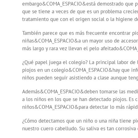
embargo&COMA_ESPACIO&está demostrado que poco o 
que se tiene a veces de que es un problema creci
tratamiento que con el origen social o la higiene de
También parece que es más frecuente encontrar pi
niñas&COMA_ESPACIO&a un mayor uso de acceso
más largo y rara vez llevan el pelo afeitado&COM
¿Qué papel juega el colegio? La principal labor de
piojos en un colegio&COMA_ESPACIO&hay que info
niños pueden seguir asistiendo a clase aunque teng
Además&COMA_ESPACIO&deben tomarse las medidas a
a los niños en los que se han detectado piojos.
niños&COMA_ESPACIO&para detectar lo más rápid
¿Cómo detectamos que un niño o una niña tiene pioj
nuestro cuero cabelludo. Su saliva es tan corros