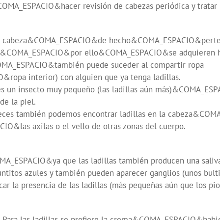
OMA_ESPACIO&hacer revisión de cabezas periódica y tratar l
de la cabeza&COMA_ESPACIO&de hecho&COMA_ESPACIO&pertenece
ca y&COMA_ESPACIO&por ello&COMA_ESPACIO&se adquieren ha
A_ESPACIO&también puede suceder al compartir ropa
a interior) con alguien que ya tenga ladillas.
un insecto muy pequeño (las ladillas aún más)&COMA_ESPAC
e la piel.
ces también podemos encontrar ladillas en la cabeza&C
as axilas o el vello de otras zonas del cuerpo.
_ESPACIO&ya que las ladillas también producen una saliva mu
untitos azules y también pueden aparecer ganglios (unos bulti
a presencia de las ladillas (más pequeñas aún que los piojo
. Para las ladillas se prefiere la crema&COMA_ESPACIO&habi