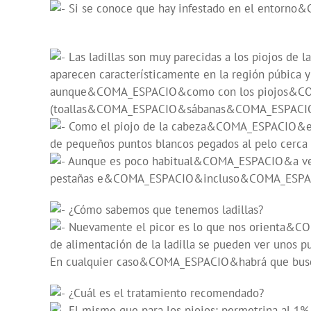
Si se conoce que hay infestado en el entorno&C
Las ladillas son muy parecidas a los piojos 
aparecen característicamente en la región púbi
aunque&COMA_ESPACIO&como con los piojos&COM
(toallas&COMA_ESPACIO&sábanas&COMA_ESPACIO&rop
Como el piojo de la cabeza&COMA_ESPACIO&es 
de pequeños puntos blancos pegados al pelo cerca d
Aunque es poco habitual&COMA_ESPACIO&a ve
pestañas e&COMA_ESPACIO&incluso&COMA_ESPACIO&l
¿Cómo sabemos que tenemos ladillas?
Nuevamente el picor es lo que nos orienta&COMA
de alimentación de la ladilla se pueden ver unos p
En cualquier caso&COMA_ESPACIO&habrá que buscar l
¿Cuál es el tratamiento recomendado?
El mismo que para los piojos: permetrina al 1%