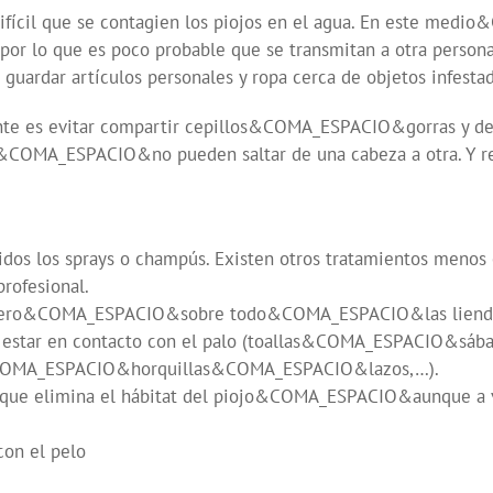
ícil que se contagien los piojos en el agua. En este medi
r lo que es poco probable que se transmitan a otra persona
ardar artículos personales y ropa cerca de objetos infestad
e es evitar compartir cepillos&COMA_ESPACIO&gorras y 
&COMA_ESPACIO&no pueden saltar de una cabeza a otra. Y 
lidos los sprays o champús. Existen otros tratamientos me
profesional.
s pero&COMA_ESPACIO&sobre todo&COMA_ESPACIO&las liend
do estar en contacto con el palo (toallas&COMA_ESPACIO&sá
&COMA_ESPACIO&horquillas&COMA_ESPACIO&lazos,…).
rque elimina el hábitat del piojo&COMA_ESPACIO&aunque a v
con el pelo