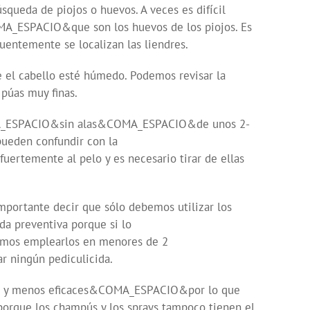
queda de piojos o huevos. A veces es difícil
MA_ESPACIO&que son los huevos de los piojos. Es
uentemente se localizan las liendres.
el cabello esté húmedo. Podemos revisar la
púas muy finas.
OMA_ESPACIO&sin alas&COMA_ESPACIO&de unos 2-
pueden confundir con la
ertemente al pelo y es necesario tirar de ellas
ortante decir que sólo debemos utilizar los
a preventiva porque si lo
emos emplearlos en menores de 2
 ningún pediculicida.
sos y menos eficaces&COMA_ESPACIO&por lo que
 porque los champús y los sprays tampoco tienen el