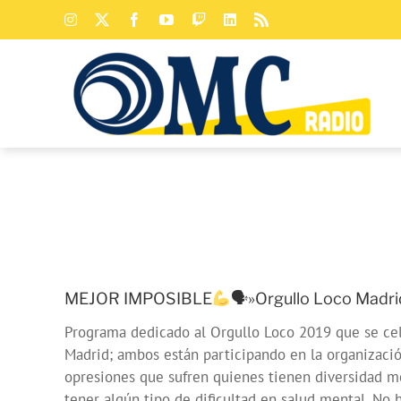
Saltar
Instagram
X
Facebook
YouTube
Twitch
LinkedIn
Rss
al
contenido
MEJOR IMPOSIBLE
🗣»Orgullo Loco Madri
Programa dedicado al Orgullo Loco 2019 que se cele
Madrid; ambos están participando en la organizació
opresiones que sufren quienes tienen diversidad m
tener algún tipo de dificultad en salud mental. No