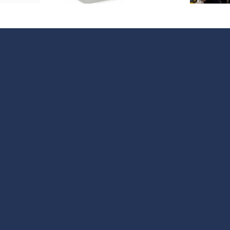
z Iñigo»
cortometraje
«Votamos»