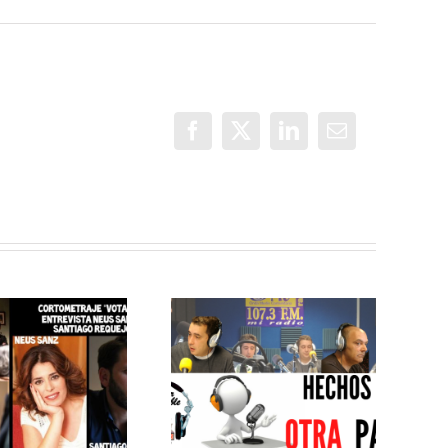
Facebook
X
LinkedIn
Correo
electrónico
MEJOR
IMPOSIBLE:
MEJOR
«Centro de
IMPOSIBLE:
Rehabilitación
«Hechos de
Laboral
otra pasta»
Villaverde: el