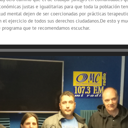
conómicas justas e igualitarias para que toda la población ten
alud mental dejen de ser coercionadas por prácticas terapeut
n el ejercicio de todos sus derechos ciudadanos.De esto y mu
te programa que te recomendamos escuchar.