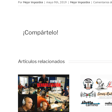
Por
Mejor Imposible
|
mayo 9th, 2019
|
Mejor Imposible
|
Comentarios d
¡Compártelo!
Artículos relacionados
R
LE:
M
 de
IMP
MEJOR
ación
«Hab
IMPOSIBLE:
l
el p
«Somos Radio»
: el
Jo