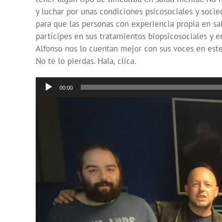
y luchar por unas condiciones psicosociales y socie
para que las personas con experiencia propia en s
partícipes en sus tratamientos biopsicosociales y e
Alfonso nos lo cuentan mejor con sus voces en es
No te lo pierdas. Hala, clica.
Reproductor
00:00
de
audio