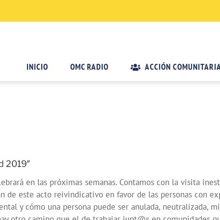
INICIO
OMC RADIO
ACCIÓN COMUNITARI
d 2019″
brará en las próximas semanas. Contamos con la visita inest
n de este acto reivindicativo en favor de las personas con e
ental y cómo una persona puede ser anulada, neutralizada, m
 hay otro camino que el de trabajar junt@s en comunidades qu