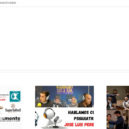
en
esactivados
MEJOR
IMPOSIBLE
🗣»Orgullo
Loco
Madrid
2019″
MEJOR
EJOR
IMPOSIBLE:
OSIBLE:
«Entrevista a
lamos con
Neus Sanz y
siquiatra
Santiago
sé Luis
Requejo: