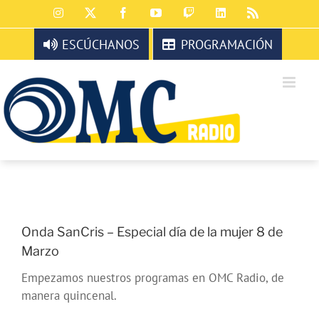
Saltar
Instagram
X
Facebook
YouTube
Twitch
LinkedIn
Rss
al
contenido
ESCÚCHANOS
PROGRAMACIÓN
Onda SanCris – Especial día de la mujer 8 de
Marzo
Empezamos nuestros programas en OMC Radio, de
manera quincenal.