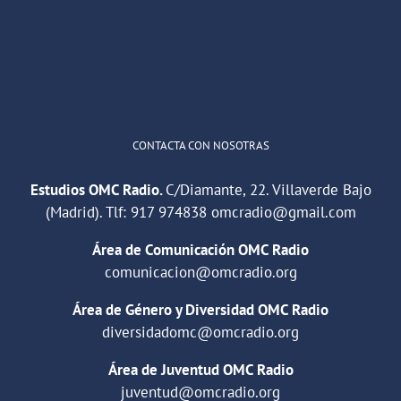
"Cuña de radio del IES Villaverde
#podcast
1
2
Twitter
Cargar más
CONTACTA CON NOSOTRAS
Estudios OMC Radio.
C/Diamante, 22. Villaverde Bajo
(Madrid). Tlf:
917 974838
omcradio@gmail.com
Área de Comunicación OMC Radio
comunicacion@omcradio.org
Área de Género y Diversidad OMC Radio
diversidadomc@omcradio.org
Área de Juventud OMC Radio
juventud@omcradio.org