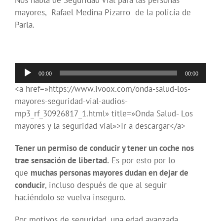
Nos habla de Seguridad Vial para las personas
mayores, Rafael Medina Pizarro de la policía de
Parla.
Reproductor
00:00
00:00
de
<a href=»https://www.ivoox.com/onda-salud-los-
audio
mayores-seguridad-vial-audios-
mp3_rf_30926817_1.html» title=»Onda Salud- Los
mayores y la seguridad vial»>Ir a descargar</a>
Tener un permiso de conducir y tener un coche nos
trae sensación de libertad.
Es por esto por lo
que
muchas personas mayores dudan en dejar de
conducir
, incluso después de que al seguir
haciéndolo se vuelva inseguro.
Por motivos de seguridad, una edad avanzada