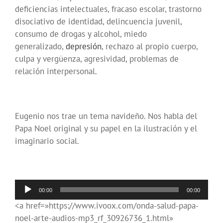
deficiencias intelectuales, fracaso escolar, trastorno
disociativo de identidad, delincuencia juvenil,
consumo de drogas y alcohol, miedo
generalizado,
depresión
, rechazo al propio cuerpo,
culpa y vergüenza, agresividad, problemas de
relación interpersonal.
Eugenio nos trae un tema navideño. Nos habla del
Papa Noel original y su papel en la ilustración y el
imaginario social.
Reproductor
00:00
00:00
de
<a href=»https://www.ivoox.com/onda-salud-papa-
audio
noel-arte-audios-mp3_rf_30926736_1.html»