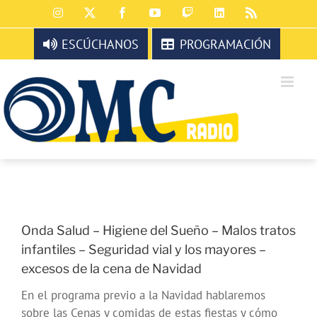
Saltar
Instagram
X
Facebook
YouTube
Twitch
LinkedIn
Rss
al
contenido
ESCÚCHANOS
PROGRAMACIÓN
Onda Salud – Higiene del Sueño – Malos tratos
infantiles – Seguridad vial y los mayores –
excesos de la cena de Navidad
En el programa previo a la Navidad hablaremos
sobre las Cenas y comidas de estas fiestas y cómo