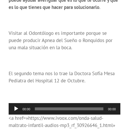
puede ayudar averiguar qué es lo que te ocurre y qué
es lo que tienes que hacer para solucionarlo
.
Visitar al Odontólogo es importante porque se
puede producir Apnea del Sueño o Ronquidos por
una mala situación en la boca.
El segundo tema nos lo trae la Doctora Sofía Mesa
Pediatra del Hospital 12 de Octubre.
Reproductor
00:00
00:00
de
<a href=»https://www.ivoox.com/onda-salud-
audio
maltrato-infantil-audios-mp3_rf_30926646_1.html»