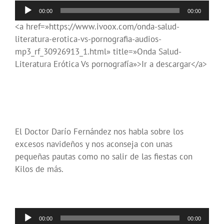
Reproductor
00:00
00:00
de
<a href=»https://www.ivoox.com/onda-salud-
audio
literatura-erotica-vs-pornografia-audios-
mp3_rf_30926913_1.html» title=»Onda Salud-
Literatura Erótica Vs pornografía»>Ir a descargar</a>
El Doctor Darío Fernández nos habla sobre los
excesos navideños y nos aconseja con unas
pequeñas pautas como no salir de las fiestas con
Kilos de más.
Reproductor
00:00
00:00