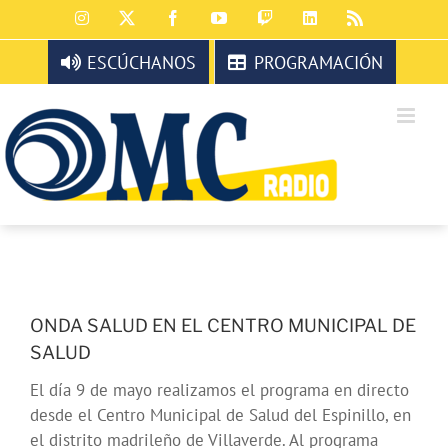
Saltar
Instagram
X
Facebook
YouTube
Twitch
LinkedIn
Rss
al
contenido
ESCÚCHANOS
PROGRAMACIÓN
ONDA SALUD EN EL CENTRO MUNICIPAL DE
SALUD
El día 9 de mayo realizamos el programa en directo
desde el Centro Municipal de Salud del Espinillo, en
el distrito madrileño de Villaverde. Al programa