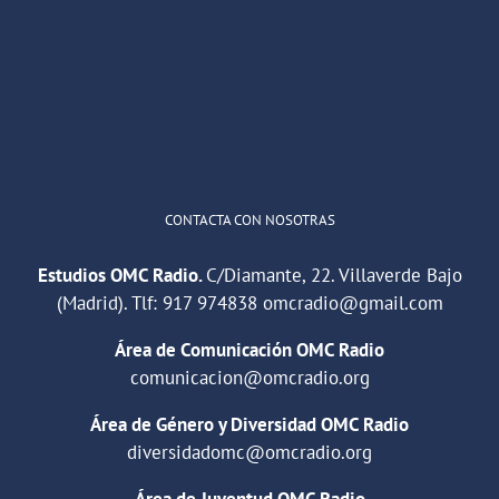
He publicado un episodio en
@ivoox
:
"Cuña de radio del IES Villaverde
#podcast
1
2
Twitter
Cargar más
CONTACTA CON NOSOTRAS
Estudios OMC Radio.
C/Diamante, 22. Villaverde Bajo
(Madrid). Tlf:
917 974838
omcradio@gmail.com
Área de Comunicación OMC Radio
comunicacion@omcradio.org
Área de Género y Diversidad OMC Radio
diversidadomc@omcradio.org
Área de Juventud OMC Radio