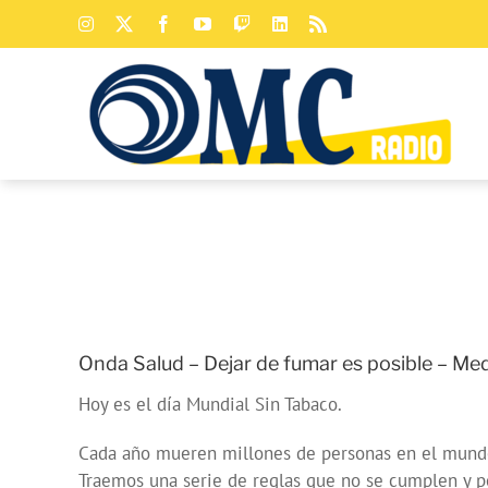
Saltar
Instagram
X
Facebook
YouTube
Twitch
LinkedIn
Rss
al
contenido
Onda Salud – Dejar de fumar es posible – Medi
Hoy es el día Mundial Sin Tabaco.
Cada año mueren millones de personas en el mund
Traemos una serie de reglas que no se cumplen y por