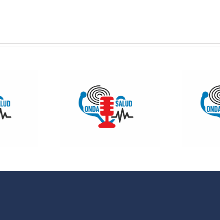
 SALUD:
ONDA SALUD:
Como
Hablamos
entarnos
sobre hábitos
evitar la
saludables en
iosclerosis
la educación