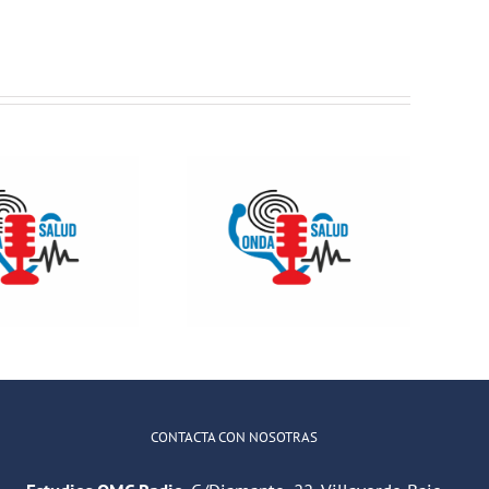
electrónico
Onda Salud:
ONDA SALUD-
No es difícil
Mitos sobre el
comunicarse
Calcio
con un
adolescente
CONTACTA CON NOSOTRAS