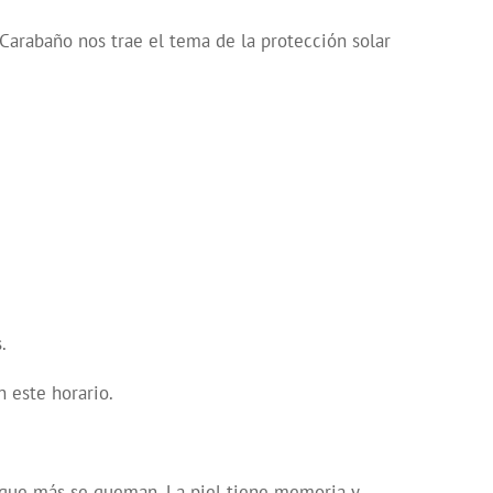
 Carabaño nos trae el tema de la protección solar
.
n este horario.
os que más se queman. La piel tiene memoria y