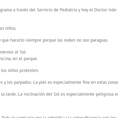
rama a través del Servicio de Pediatría y hoy el Doctor Iván
os niños.
Hay que hacerlo siempre porque las nubes no son paraguas.
nernos al Sol.
scina, en el parque.
 los niños protesten.
es y los parpados. La piel es especialmente fina en estas zonas
 la tarde. La inclinación del Sol es especialmente peligrosa e
Todo lo contrario por la rebeldía y la autosuficiencia son l