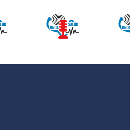
 SALUD:
ONDA SALUD:
Como
Hablamos
entarnos
sobre hábitos
evitar la
saludables en
iosclerosis
la educación