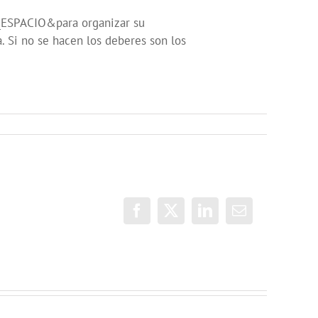
_ESPACIO&para organizar su
i no se hacen los deberes son los
Facebook
X
LinkedIn
Correo
electrónico