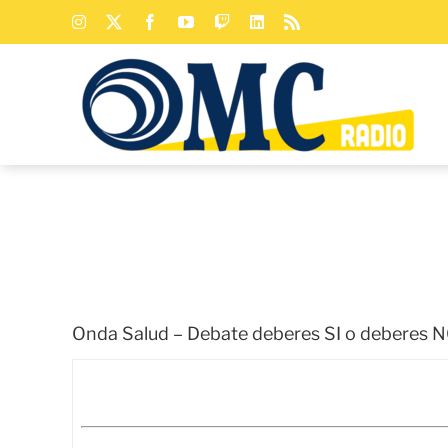
Saltar
Instagram
X
Facebook
YouTube
Twitch
LinkedIn
Rss
al
contenido
Onda Salud – Debate deberes SI o deberes 