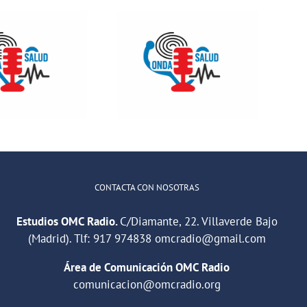
Onda Salud:
ONDA SALUD-
No es difícil
Mitos sobre el
comunicarse
Calcio
con un
adolescente
CONTACTA CON NOSOTRAS
Estudios OMC Radio.
C/Diamante, 22. Villaverde Bajo
(Madrid). Tlf:
917 974838
omcradio@gmail.com
Área de Comunicación OMC Radio
comunicacion@omcradio.org