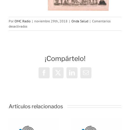
Por
OMC Radio
|
noviembre 29th, 2018
|
Onda Salud
|
Comentarios
en
desactivados
Onda
Salud-
Bronquitis
–
Gripe
¡Compártelo!
–
Adicción
a
las
Facebook
X
LinkedIn
Correo
Compras
electrónico
–
Aleluyas
Artículos relacionados
ONDA
ONDA
:
SALUD: La
SALUD: