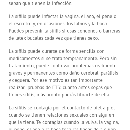
sepan que tienen la infección.
La sífilis puede infectar la
vagina
, el
ano
, el
pene
o
el
escroto
y, en ocasiones, los labios y la boca.
Puedes prevenir la sífilis si usas condones o barreras
de látex bucales cada vez que tienes sexo.
La sífilis puede curarse de forma sencilla con
medicamentos si se trata tempranamente. Pero sin
tratamiento, puede conllevar problemas realmente
graves y permanentes como daño cerebral, parálisis
y ceguera. Por ese motivo es tan importante
realizar pruebas de ETS: cuanto antes sepas que
tienes sífilis, más pronto podrás librarte de ella.
La sífilis se contagia por el contacto de piel a piel
cuando se tienen relaciones sexuales con alguien
que la tiene. Te contagias cuando la vulva, la vagina,
el pene, el ano o la boca toca las llagas de alguien