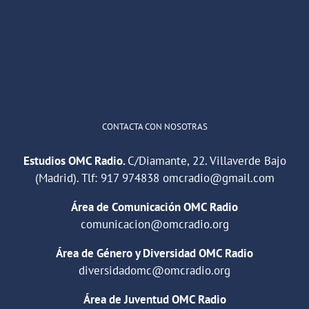
"Cuña de radio del IES Villaverde
#podcast
1
2
Twitter
Cargar más
CONTACTA CON NOSOTRAS
Estudios OMC Radio.
C/Diamante, 22. Villaverde Bajo
(Madrid). Tlf:
917 974838
omcradio@gmail.com
Área de Comunicación OMC Radio
comunicacion@omcradio.org
Área de Género y Diversidad OMC Radio
diversidadomc@omcradio.org
Área de Juventud OMC Radio