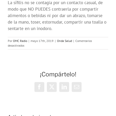
La sífilis no se contagia por un contacto casual, de
modo que NO PUEDES contraerla por compartir
alimentos o bebidas ni por dar un abrazo, tomarse
de la mano, toser, estornudar, compartir una toalla o
sentarte en un inodoro.
Por
OMC Radio
|
mayo 17th, 2019
|
Onda Salud
|
Comentarios
en
desactivados
Onda
Salud:
¡Compártelo!
Facebook
X
LinkedIn
Correo
electrónico