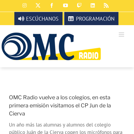
Saltar
Instagram
X
Facebook
YouTube
Twitch
LinkedIn
Rss
al
contenido
ESCÚCHANOS
PROGRAMACIÓN
OMC Radio vuelve a los colegios, en esta
primera emisión visitamos el CP Jun de la
Cierva
Un año más las alumnas y alumnos del colegio
público Juán de la Cierva cogen los micrófonos para