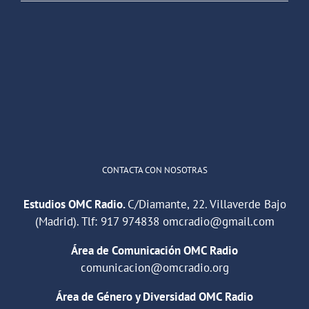
OMC Radio
@omc_radio
·
26 Feb
He publicado un episodio en
@ivoox
:
"Cuña de radio del IES Villaverde
#podcast
1
2
Twitter
Cargar más
CONTACTA CON NOSOTRAS
Estudios OMC Radio.
C/Diamante, 22. Villaverde Bajo
(Madrid). Tlf:
917 974838
omcradio@gmail.com
Área de Comunicación OMC Radio
comunicacion@omcradio.org
Área de Género y Diversidad OMC Radio