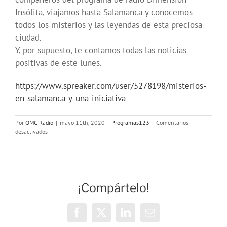
Insólita, viajamos hasta Salamanca y conocemos
todos los misterios y las leyendas de esta preciosa
ciudad.
Y, por supuesto, te contamos todas las noticias
positivas de este lunes.
https://www.spreaker.com/user/5278198/misterios-
en-salamanca-y-una-iniciativa-
Por
OMC Radio
|
mayo 11th, 2020
|
Programas123
|
Comentarios
en
desactivados
Misterios
de
Salamanca
y
aplausos
¡Compártelo!
solidarios
para
nuestros
héroes
Facebook
X
LinkedIn
Correo