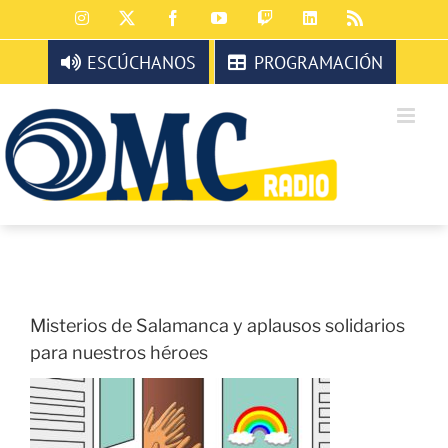
Saltar
Instagram
X
Facebook
YouTube
Twitch
LinkedIn
Rss
al
contenido
ESCÚCHANOS
PROGRAMACIÓN
Misterios de Salamanca y aplausos solidarios
para nuestros héroes