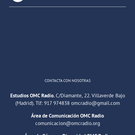
OMC Radio
@omc_radio
·
26 Feb
He publicado un episodio en
@ivoox
:
"Cuña de radio del IES Villaverde
#podcast
1
2
Twitter
Cargar más
CONTACTA CON NOSOTRAS
Estudios OMC Radio.
C/Diamante, 22. Villaverde Bajo
(Madrid). Tlf:
917 974838
omcradio@gmail.com
Área de Comunicación OMC Radio
comunicacion@omcradio.org