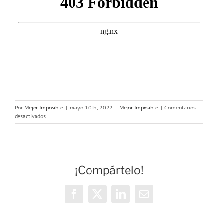
Por
Mejor Imposible
|
mayo 10th, 2022
|
Mejor Imposible
|
Comentarios
en
desactivados
MEJOR
IMPOSIBLE:
«Una
VOZ
en
¡Compártelo!
tu
cabeza»
Facebook
X
LinkedIn
Correo
electrónico