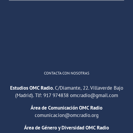
OMC Radio
@omc_radio
·
26 Feb
He publicado un episodio en
@ivoox
:
"Cuña de radio del IES Villaverde
#podcast
1
2
Twitter
Cargar más
CONTACTA CON NOSOTRAS
Estudios OMC Radio.
C/Diamante, 22. Villaverde Bajo
(Madrid). Tlf:
917 974838
omcradio@gmail.com
Área de Comunicación OMC Radio
comunicacion@omcradio.org
Área de Género y Diversidad OMC Radio