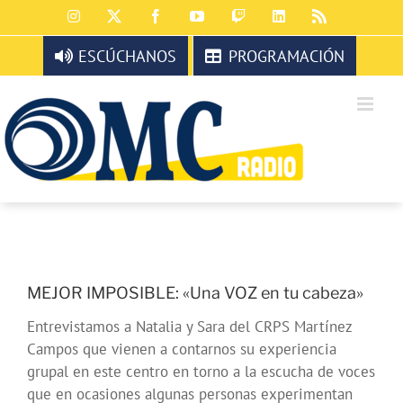
Saltar
Instagram
X
Facebook
YouTube
Twitch
LinkedIn
Rss
al
contenido
ESCÚCHANOS
PROGRAMACIÓN
MEJOR IMPOSIBLE: «Una VOZ en tu cabeza»
Entrevistamos a Natalia y Sara del CRPS Martínez
Campos que vienen a contarnos su experiencia
grupal en este centro en torno a la escucha de voces
que en ocasiones algunas personas experimentan