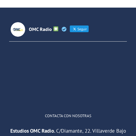
Futuros
(Colombia)
OMC Radio
Seguir
OMC Radio
@omc_radio
·
26 Feb
He publicado un episodio en
@ivoox
:
"Cuña de radio del IES Villaverde
#podcast
1
2
Twitter
Cargar más
CONTACTA CON NOSOTRAS
Estudios OMC Radio.
C/Diamante, 22. Villaverde Bajo