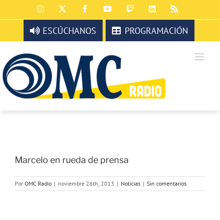
Saltar
Instagram
X
Facebook
YouTube
Twitch
LinkedIn
Rss
al
contenido
ESCÚCHANOS
PROGRAMACIÓN
Marcelo en rueda de prensa
Por
OMC Radio
|
noviembre 26th, 2013
|
Noticias
|
Sin comentarios