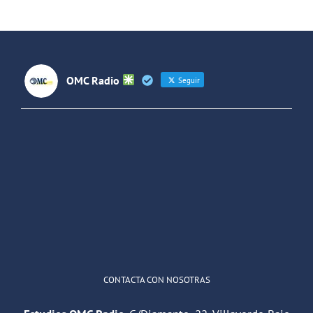
Forjando
Futuros
(Colombia)
OMC Radio
Seguir
OMC Radio
@omc_radio
·
26 Feb
He publicado un episodio en
@ivoox
:
"Cuña de radio del IES Villaverde
#podcast
1
2
Twitter
Cargar más
CONTACTA CON NOSOTRAS