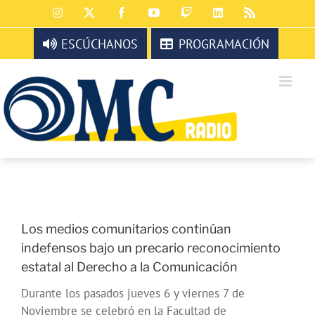
Saltar
Instagram
X
Facebook
YouTube
Twitch
LinkedIn
Rss
al
contenido
ESCÚCHANOS
PROGRAMACIÓN
Los medios comunitarios continúan
indefensos bajo un precario reconocimiento
estatal al Derecho a la Comunicación
Durante los pasados jueves 6 y viernes 7 de
Noviembre se celebró en la Facultad de