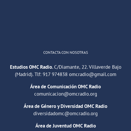
"Cuña de radio del IES Villaverde
#podcast
1
2
Twitter
Cargar más
CONTACTA CON NOSOTRAS
Estudios OMC Radio.
C/Diamante, 22. Villaverde Bajo
(Madrid). Tlf:
917 974838
omcradio@gmail.com
Área de Comunicación OMC Radio
comunicacion@omcradio.org
Área de Género y Diversidad OMC Radio
diversidadomc@omcradio.org
Área de Juventud OMC Radio