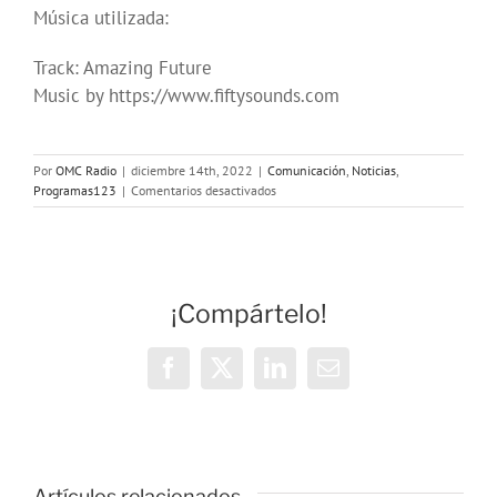
Música utilizada:
Track: Amazing Future
Music by https://www.fiftysounds.com
Por
OMC Radio
|
diciembre 14th, 2022
|
Comunicación
,
Noticias
,
en
Programas123
|
Comentarios desactivados
Las
podcasteras
¡Compártelo!
Facebook
X
LinkedIn
Correo
electrónico
OMC Radio
Artículos relacionados