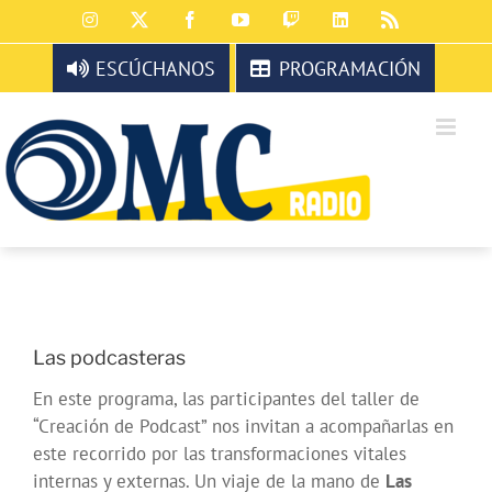
Saltar
Instagram
X
Facebook
YouTube
Twitch
LinkedIn
Rss
al
contenido
ESCÚCHANOS
PROGRAMACIÓN
Las podcasteras
En este programa, las participantes del taller de
“Creación de Podcast” nos invitan a acompañarlas en
este recorrido por las transformaciones vitales
internas y externas. Un viaje de la mano de
Las