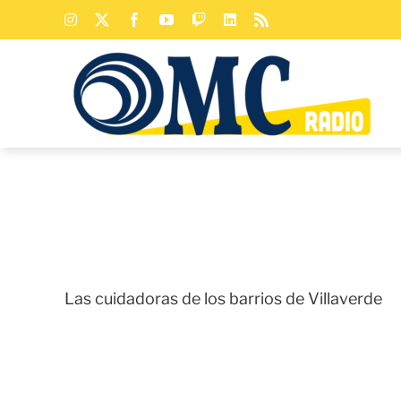
Saltar
Instagram
X
Facebook
YouTube
Twitch
LinkedIn
Rss
al
contenido
Las cuidadoras de los barrios de Villaverde