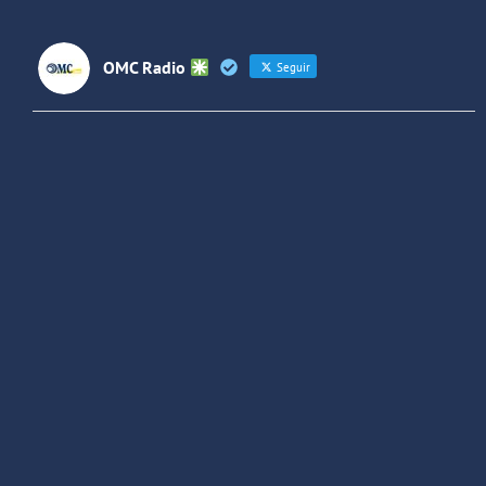
OMC Radio
Seguir
OMC Radio
@omc_radio
·
26 Feb
He publicado un episodio en
@ivoox
:
"Cuña de radio del IES Villaverde
#podcast
1
2
Twitter
Cargar más