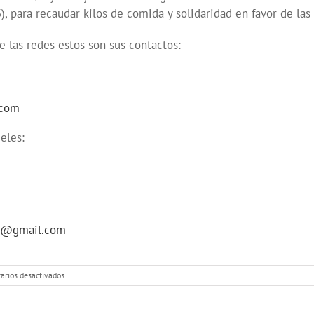
 para recaudar kilos de comida y solidaridad en favor de las
e las redes estos son sus contactos:
.com
geles:
jo@gmail.com
en
rios desactivados
Las
cuidadoras
de