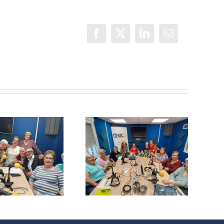
Facebook
X
LinkedIn
Correo
electrónico
¡Este taller de
Con Mayor
Creación de
Voz: Mosaico a
podcast
5 manos
gratuito es
para ti!