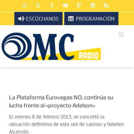
Saltar
Instagram
X
Facebook
YouTube
Twitch
LinkedIn
Rss
al
contenido
ESCÚCHANOS
PROGRAMACIÓN
La Plataforma Eurovegas NO, continúa su
lucha frente al «proyecto Adelson»
El viernes 8 de febrero 2013, se concretó la
ubicación definitiva de esta red de casinos y hoteles:
Alcorcón.