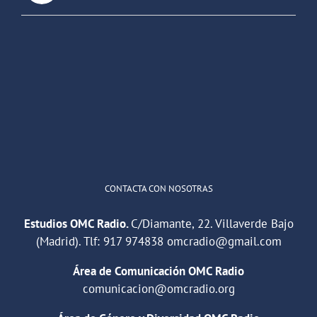
OMC Radio
@omc_radio
·
26 Feb
He publicado un episodio en
@ivoox
:
"Cuña de radio del IES Villaverde
#podcast
1
2
Twitter
Cargar más
CONTACTA CON NOSOTRAS
Estudios OMC Radio.
C/Diamante, 22. Villaverde Bajo
(Madrid). Tlf:
917 974838
omcradio@gmail.com
Área de Comunicación OMC Radio
comunicacion@omcradio.org