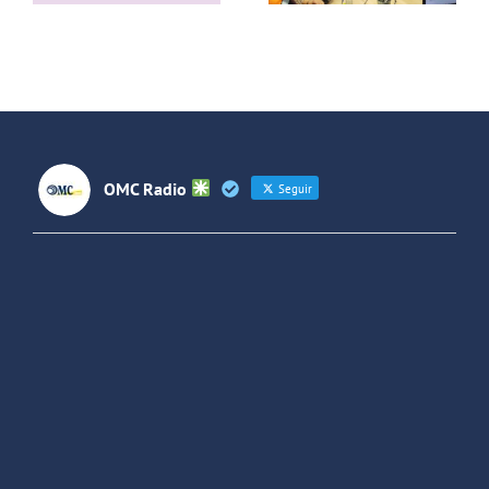
de
Jara
Villaverde y
Forjando
Futuros
(Colombia)
OMC Radio
Seguir
OMC Radio
@omc_radio
·
26 Feb
He publicado un episodio en
@ivoox
:
"Cuña de radio del IES Villaverde
#podcast
1
2
Twitter
Cargar más