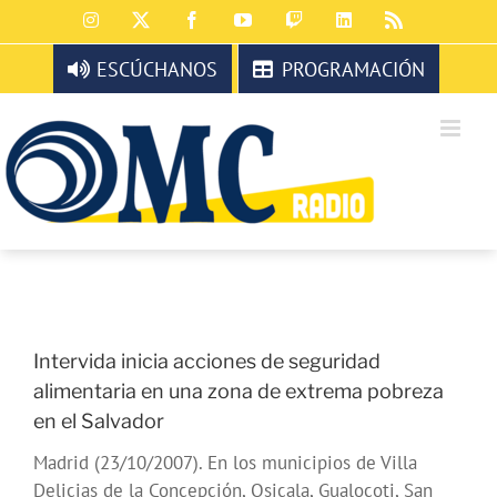
Saltar
Instagram
X
Facebook
YouTube
Twitch
LinkedIn
Rss
al
contenido
ESCÚCHANOS
PROGRAMACIÓN
Intervida inicia acciones de seguridad
alimentaria en una zona de extrema pobreza
en el Salvador
Madrid (23/10/2007). En los municipios de Villa
Delicias de la Concepción, Osicala, Gualocoti, San