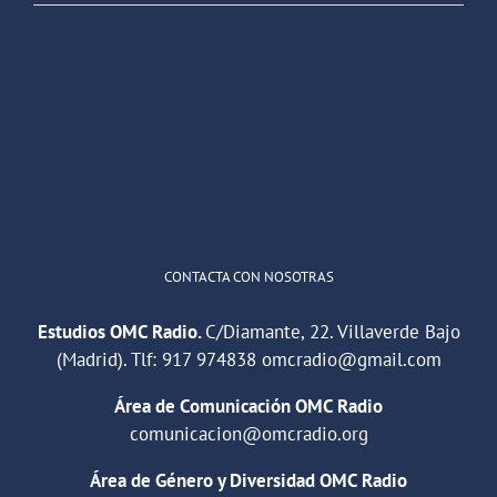
OMC Radio
@omc_radio
·
26 Feb
He publicado un episodio en
@ivoox
:
"Cuña de radio del IES Villaverde
#podcast
1
2
Twitter
Cargar más
CONTACTA CON NOSOTRAS
Estudios OMC Radio.
C/Diamante, 22. Villaverde Bajo
(Madrid). Tlf:
917 974838
omcradio@gmail.com
Área de Comunicación OMC Radio
comunicacion@omcradio.org
Área de Género y Diversidad OMC Radio