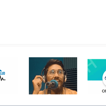
 Radio
lanza
opolitas:
 nuevo
¿Quieres
acio que
participar en
 cultura y
OMC Radio?
 sociales
 España y