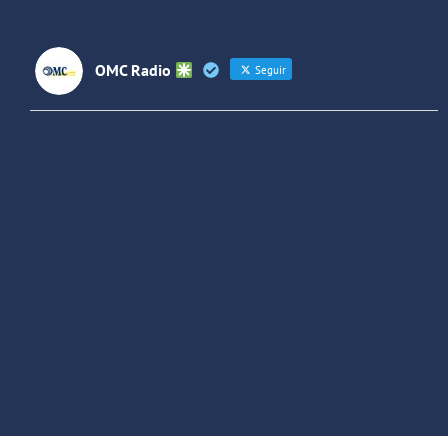
Lati
OMC Radio
Seguir
OMC Radio
@omc_radio
·
26 Feb
He publicado un episodio en
@ivoox
:
"Cuña de radio del IES Villaverde
#podcast
1
2
Twitter
Cargar más