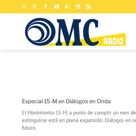
Saltar
Instagram
X
Facebook
YouTube
Twitch
LinkedIn
Rss
al
contenido
Especial 15-M en Diálogos en Onda
El Movimiento 15-M, a punto de cumplir un mes de
extinguirse está en plena expansión. Diálogos en on
futuro.