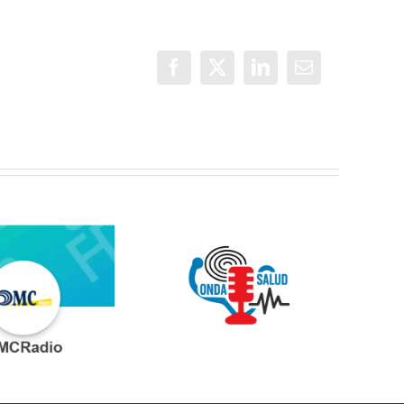
Facebook
X
LinkedIn
Correo
electrónico
Jóvenes del
ONDA SALUD:
QuedaT hacen
Hablamos
radio hablando
sobre hábitos
de deportes,
saludables en
música y
la educación
relaciones