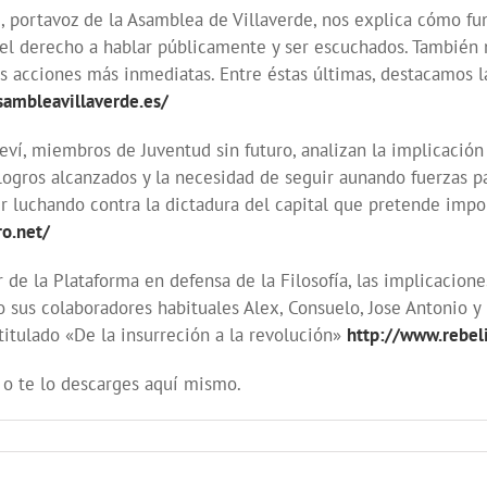
z, portavoz de la Asamblea de Villaverde, nos explica cómo fu
o el derecho a hablar públicamente y ser escuchados. También
as acciones más inmediatas. Entre éstas últimas, destacamos 
sambleavillaverde.es/
ví, miembros de Juventud sin futuro, analizan la implicación
 logros alcanzados y la necesidad de seguir aunando fuerzas p
r luchando contra la dictadura del capital que pretende impo
ro.net/
 de la Plataforma en defensa de la Filosofía, las implicacio
mo sus colaboradores habituales Alex, Consuelo, Jose Antonio
 titulado «De la insurreción a la revolución»
http://www.rebel
 o te lo descarges aquí mismo.