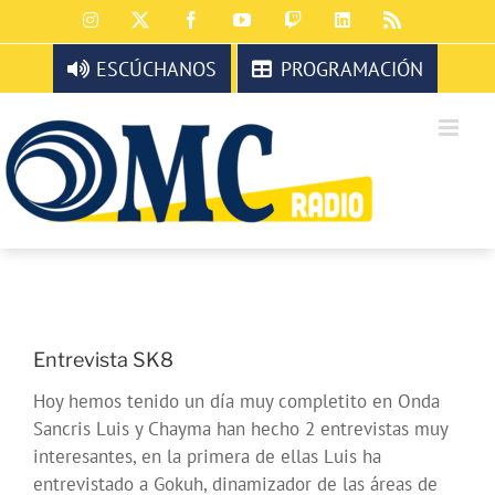
Saltar
Instagram
X
Facebook
YouTube
Twitch
LinkedIn
Rss
al
contenido
ESCÚCHANOS
PROGRAMACIÓN
Entrevista SK8
Hoy hemos tenido un día muy completito en Onda
Sancris Luis y Chayma han hecho 2 entrevistas muy
interesantes, en la primera de ellas Luis ha
entrevistado a Gokuh, dinamizador de las áreas de